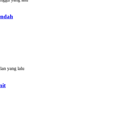
endah
lan yang lalu
nit