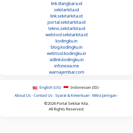
link.Bangbara.id
sekitarkita.id
link.sekitarkita.id
portal.sekitarkita.id
tekno.sekitarkita.id
webtool.sekitarkita.id
kodingku.in
blog.kodingku.in
webtool.kodingku.in
adlink.kodingku.in
infonesia.me
warnajembar.com
English (US) ·
Indonesian (ID) ·
About Us
·
Contact Us
·
Syarat & Ketentuan
·
Mitra Jaringan
·
©2026 Portal Sekitar Kita.
All Rights Reserved.