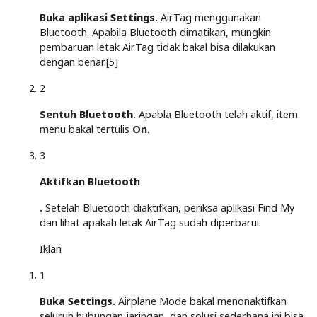
Buka aplikasi
Settings
.
AirTag menggunakan
Bluetooth. Apabila Bluetooth dimatikan, mungkin
pembaruan letak AirTag tidak bakal bisa dilakukan
dengan benar.[5]
2
Sentuh
Bluetooth
.
Apabla Bluetooth telah aktif, item
menu bakal tertulis
On
.
3
Aktifkan Bluetooth
.
Setelah Bluetooth diaktifkan, periksa aplikasi Find My
dan lihat apakah letak AirTag sudah diperbarui.
Iklan
1
Buka
Settings
.
Airplane Mode bakal menonaktifkan
seluruh hubungan jaringan, dan solusi sederhana ini bisa