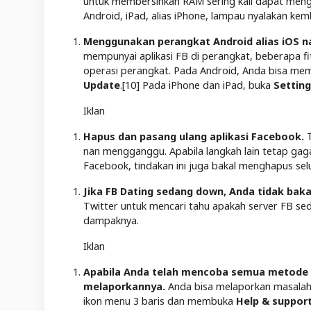
untuk membersihkan RAM sering kali dapat menga
Android, iPad, alias iPhone, lampau nyalakan kemb
Menggunakan perangkat Android alias iOS na
mempunyai aplikasi FB di perangkat, beberapa f
operasi perangkat. Pada Android, Anda bisa m
Update
.[10] Pada iPhone dan iPad, buka
Settin
Iklan
Hapus dan pasang ulang aplikasi Facebook.
T
nan mengganggu. Apabila langkah lain tetap gag
Facebook, tindakan ini juga bakal menghapus selu
Jika FB Dating sedang down, Anda tidak ba
Twitter untuk mencari tahu apakah server FB sed
dampaknya.
Iklan
Apabila Anda telah mencoba semua metode di 
melaporkannya.
Anda bisa melaporkan masala
ikon menu 3 baris dan membuka
Help & suppor