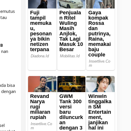
memutus
atau
FB
i nan
nda bisa
i dengan
sel