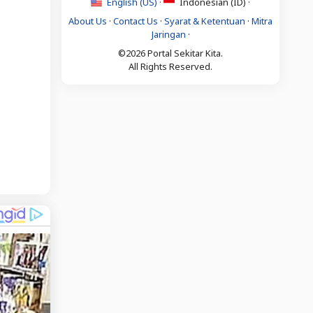
English (US) ·
Indonesian (ID) ·
About Us
·
Contact Us
·
Syarat & Ketentuan
·
Mitra
Jaringan
·
©2026 Portal Sekitar Kita.
All Rights Reserved.