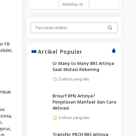
an FB
luler,
Artikel Populer
Cr Many to Many BRI Artinya
Saat Mutasi Rekening
2 tahun yang lalu
embali
Brisurf RFN Artinya?
Penjelasan Manfaat dan Cara
Aktivasi
ini
stonia,
2 tahun yang lalu
n,
iprus,
Transfer PRCH BRI Artinya
 di