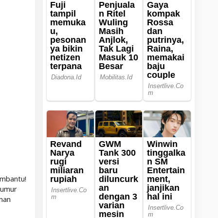
embantu!
erumur
 nan