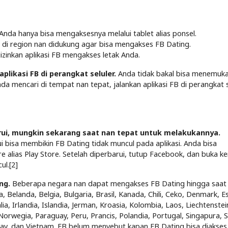
Anda hanya bisa mengaksesnya melalui tablet alias ponsel.
 di region nan didukung agar bisa mengakses FB Dating.
inkan aplikasi FB mengakses letak Anda.
plikasi FB di perangkat seluler.
Anda tidak bakal bisa menemuk
 mencari di tempat nan tepat, jalankan aplikasi FB di perangkat se
arui, mungkin sekarang saat nan tepat untuk melakukannya.
 bisa membikin FB Dating tidak muncul pada aplikasi. Anda bisa
alias Play Store. Setelah diperbarui, tutup Facebook, dan buka k
l.[2]
ng.
Beberapa negara nan dapat mengakses FB Dating hingga saat 
a, Belanda, Belgia, Bulgaria, Brasil, Kanada, Chili, Ceko, Denmark, E
alia, Irlandia, Islandia, Jerman, Kroasia, Kolombia, Laos, Liechtenstei
Norwegia, Paraguay, Peru, Prancis, Polandia, Portugal, Singapura, S
guay, dan Vietnam. FB belum menyebut kapan FB Dating bisa diakses