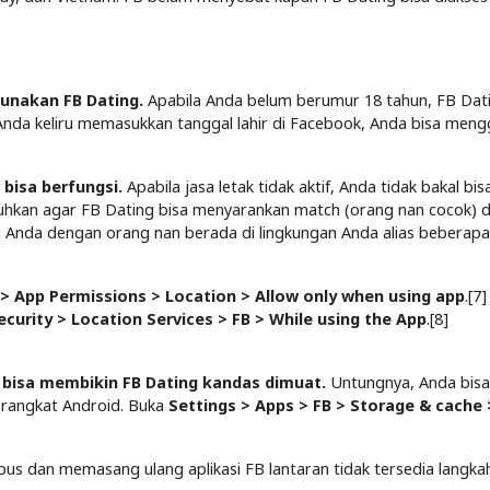
unakan FB Dating.
Apabila Anda belum berumur 18 tahun, FB Dati
 Anda keliru memasukkan tanggal lahir di Facebook, Anda bisa meng
bisa berfungsi.
Apabila jasa letak tidak aktif, Anda tidak bakal bis
uhkan agar FB Dating bisa menyarankan match (orang nan cocok) di
n Anda dengan orang nan berada di lingkungan Anda alias beberapa
 > App Permissions > Location > Allow only when using app
.[7]
ecurity > Location Services > FB > While using the App
.[8]
 bisa membikin FB Dating kandas dimuat.
Untungnya, Anda bisa
rangkat Android. Buka
Settings > Apps > FB > Storage & cache 
us dan memasang ulang aplikasi FB lantaran tidak tersedia langka