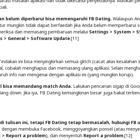
tasi masalah aplikasi nan tidak diketahui penyebabnya. Matikan p
ali.
n belum diperbarui bisa memengaruhi FB Dating.
Walaupun And
itur mungkin tidak dapat berfaedah jika Anda belum memperbarui 
emeriksa dan memasang pembaruan melalui
Settings > System > 
gs > General > Software Update
.[11]
indakan ini bisa menyingkirkan semua glitch (cacat alias kesalahan 
al, cobalah menghapus dan memasang ulang aplikasi. Selain mengh
ruh info nan mengenai dengan aplikasi ini (yang mungkin korup).
kal bisa memandang match Anda.
Lakukan pencarian sigap di Goog
ang down. Jika iya, FB Dating kemungkinan besar juga bakal terken
tulisan ini, tetapi FB Dating tetap bermasalah, hubungi FB 
h dengan membuka Facebook, menggoyangkan ponsel (atau menye
t > Report a problem
), dan menyentuh
Report a problem
.[12]