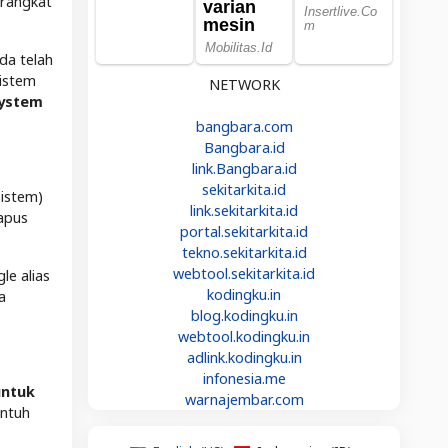
erangkat
a telah
sistem
NETWORK
System
bangbara.com
Bangbara.id
link.Bangbara.id
sekitarkita.id
sistem)
link.sekitarkita.id
apus
portal.sekitarkita.id
tekno.sekitarkita.id
webtool.sekitarkita.id
le alias
kodingku.in
a
blog.kodingku.in
webtool.kodingku.in
adlink.kodingku.in
infonesia.me
untuk
warnajembar.com
ntuh