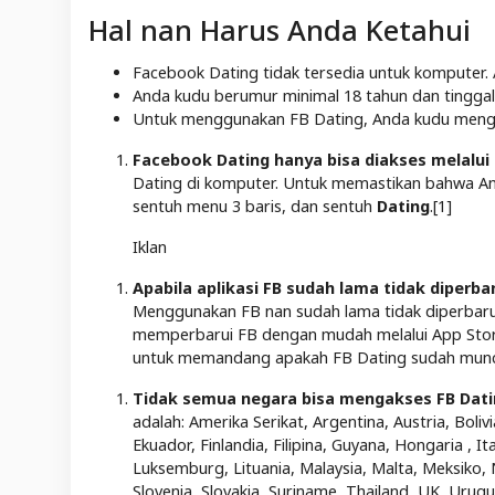
Hal nan Harus Anda Ketahui
Facebook Dating tidak tersedia untuk komputer. 
Anda kudu berumur minimal 18 tahun dan tinggal
Untuk menggunakan FB Dating, Anda kudu mengiz
Facebook Dating hanya bisa diakses melalui a
Dating di komputer. Untuk memastikan bahwa Anda
sentuh menu 3 baris, dan sentuh
Dating
.[1]
Iklan
Apabila aplikasi FB sudah lama tidak diperb
Menggunakan FB nan sudah lama tidak diperbarui
memperbarui FB dengan mudah melalui App Store 
untuk memandang apakah FB Dating sudah muncu
Tidak semua negara bisa mengakses FB Dati
adalah: Amerika Serikat, Argentina, Austria, Bolivi
Ekuador, Finlandia, Filipina, Guyana, Hongaria , It
Luksemburg, Lituania, Malaysia, Malta, Meksiko, 
Slovenia, Slovakia, Suriname, Thailand, UK, Uru