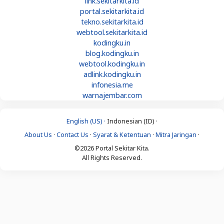
link.sekitarkita.id
portal.sekitarkita.id
tekno.sekitarkita.id
webtool.sekitarkita.id
kodingku.in
blog.kodingku.in
webtool.kodingku.in
adlink.kodingku.in
infonesia.me
warnajembar.com
English (US) ·
Indonesian (ID) ·
About Us
·
Contact Us
·
Syarat & Ketentuan
·
Mitra Jaringan
·
©2026 Portal Sekitar Kita.
All Rights Reserved.