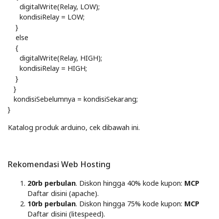
digitalWrite(Relay, LOW);
kondisiRelay = LOW;
}
else
{
digitalWrite(Relay, HIGH);
kondisiRelay = HIGH;
}
}
kondisiSebelumnya = kondisiSekarang;
}
Katalog produk arduino, cek dibawah ini.
Rekomendasi Web Hosting
20rb perbulan
. Diskon hingga 40% kode kupon:
MCP
Daftar disini (apache).
10rb perbulan
. Diskon hingga 75% kode kupon:
MCP
Daftar disini (litespeed).