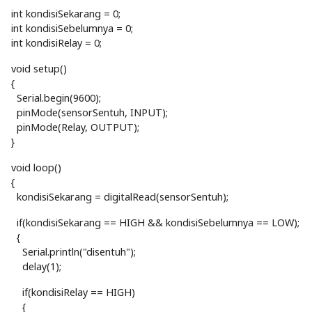
int kondisiSekarang = 0;
int kondisiSebelumnya = 0;
int kondisiRelay = 0;
void setup()
{
Serial.begin(9600);
pinMode(sensorSentuh, INPUT);
pinMode(Relay, OUTPUT);
}
void loop()
{
kondisiSekarang = digitalRead(sensorSentuh);
if(kondisiSekarang == HIGH && kondisiSebelumnya == LOW);
{
Serial.println("disentuh");
delay(1);
if(kondisiRelay == HIGH)
{