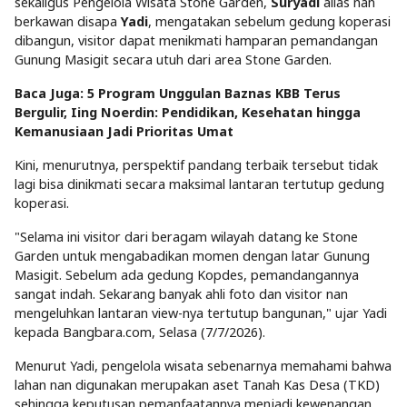
sekaligus Pengelola Wisata Stone Garden,
Suryadi
alias nan
berkawan disapa
Yadi
, mengatakan sebelum gedung koperasi
dibangun, visitor dapat menikmati hamparan pemandangan
Gunung Masigit secara utuh dari area Stone Garden.
Baca Juga: 5 Program Unggulan Baznas KBB Terus
Bergulir, Iing Noerdin: Pendidikan, Kesehatan hingga
Kemanusiaan Jadi Prioritas Umat
Kini, menurutnya, perspektif pandang terbaik tersebut tidak
lagi bisa dinikmati secara maksimal lantaran tertutup gedung
koperasi.
"Selama ini visitor dari beragam wilayah datang ke Stone
Garden untuk mengabadikan momen dengan latar Gunung
Masigit. Sebelum ada gedung Kopdes, pemandangannya
sangat indah. Sekarang banyak ahli foto dan visitor nan
mengeluhkan lantaran view-nya tertutup bangunan," ujar Yadi
kepada Bangbara.com, Selasa (7/7/2026).
Menurut Yadi, pengelola wisata sebenarnya memahami bahwa
lahan nan digunakan merupakan aset Tanah Kas Desa (TKD)
sehingga keputusan pemanfaatannya menjadi kewenangan