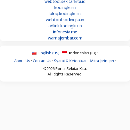
webtool.sekitarkita.id
kodingku.in
blog.kodingku.in
webtool.kodingku.in
adlink.kodingku.in
infonesia.me
warnajembar.com
English (US) ·
Indonesian (ID) ·
About Us
·
Contact Us
·
Syarat & Ketentuan
·
Mitra Jaringan
·
©2026 Portal Sekitar Kita.
All Rights Reserved.