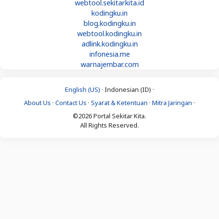
webtool.sekitarkita.id
kodingku.in
blog.kodingku.in
webtool.kodingku.in
adlink.kodingku.in
infonesia.me
warnajembar.com
English (US) ·
Indonesian (ID) ·
About Us
·
Contact Us
·
Syarat & Ketentuan
·
Mitra Jaringan
·
©2026 Portal Sekitar Kita.
All Rights Reserved.