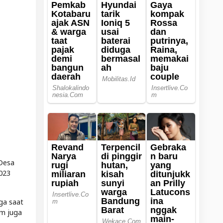
 Desa
023
ga saat
um juga