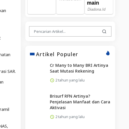
kan
2
Artikel Populer
ehatan
Cr Many to Many BRI Artinya
Saat Mutasi Rekening
asi SAR.
2 tahun yang lalu
an
Brisurf RFN Artinya?
Penjelasan Manfaat dan Cara
Aktivasi
ramil
2 tahun yang lalu
ZNAS,