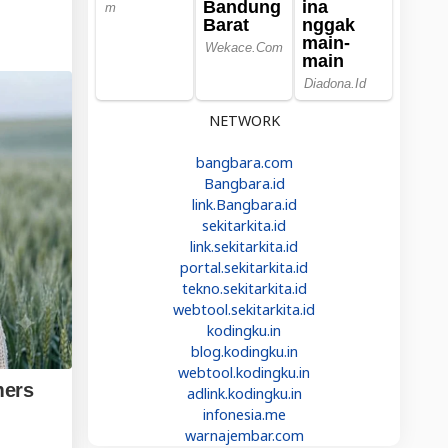
NETWORK
bangbara.com
Bangbara.id
link.Bangbara.id
sekitarkita.id
link.sekitarkita.id
portal.sekitarkita.id
tekno.sekitarkita.id
webtool.sekitarkita.id
kodingku.in
blog.kodingku.in
webtool.kodingku.in
adlink.kodingku.in
infonesia.me
warnajembar.com