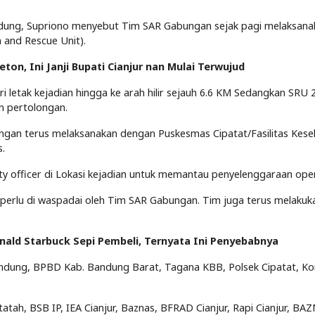
ndung, Supriono menyebut Tim SAR Gabungan sejak pagi melaksana
and Rescue Unit).
on, Ini Janji Bupati Cianjur nan Mulai Terwujud
letak kejadian hingga ke arah hilir sejauh 6.6 KM Sedangkan SRU 
n pertolongan.
engan terus melaksanakan dengan Puskesmas Cipatat/Fasilitas Kes
.
ty officer di Lokasi kejadian untuk memantau penyelenggaraan oper
n perlu di waspadai oleh Tim SAR Gabungan. Tim juga terus melakuk
ald Starbuck Sepi Pembeli, Ternyata Ini Penyebabnya
andung, BPBD Kab. Bandung Barat, Tagana KBB, Polsek Cipatat, Ko
tah, BSB IP, IEA Cianjur, Baznas, BFRAD Cianjur, Rapi Cianjur, BA