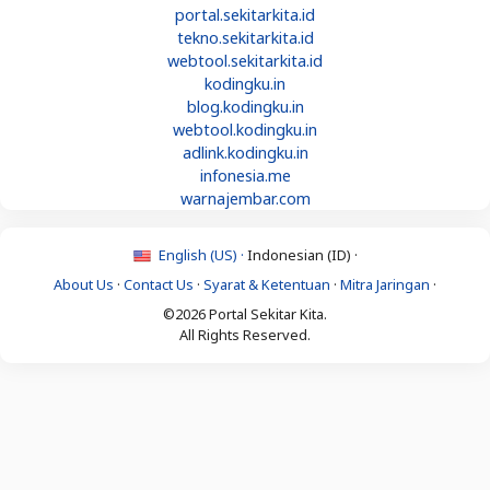
portal.sekitarkita.id
tekno.sekitarkita.id
webtool.sekitarkita.id
kodingku.in
blog.kodingku.in
webtool.kodingku.in
adlink.kodingku.in
infonesia.me
warnajembar.com
English (US) ·
Indonesian (ID) ·
About Us
·
Contact Us
·
Syarat & Ketentuan
·
Mitra Jaringan
·
©2026 Portal Sekitar Kita.
All Rights Reserved.