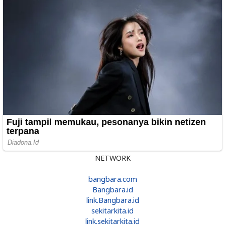
NETWORK
bangbara.com
Bangbara.id
link.Bangbara.id
sekitarkita.id
link.sekitarkita.id