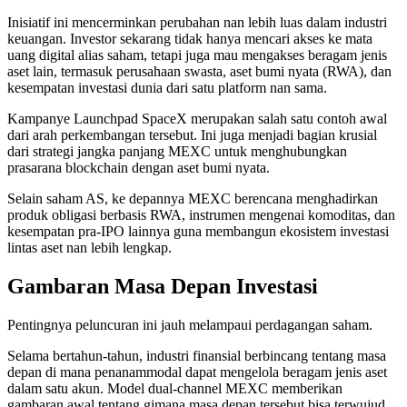
Inisiatif ini mencerminkan perubahan nan lebih luas dalam industri
keuangan. Investor sekarang tidak hanya mencari akses ke mata
uang digital alias saham, tetapi juga mau mengakses beragam jenis
aset lain, termasuk perusahaan swasta, aset bumi nyata (RWA), dan
kesempatan investasi dunia dari satu platform nan sama.
Kampanye Launchpad SpaceX merupakan salah satu contoh awal
dari arah perkembangan tersebut. Ini juga menjadi bagian krusial
dari strategi jangka panjang MEXC untuk menghubungkan
prasarana blockchain dengan aset bumi nyata.
Selain saham AS, ke depannya MEXC berencana menghadirkan
produk obligasi berbasis RWA, instrumen mengenai komoditas, dan
kesempatan pra-IPO lainnya guna membangun ekosistem investasi
lintas aset nan lebih lengkap.
Gambaran Masa Depan Investasi
Pentingnya peluncuran ini jauh melampaui perdagangan saham.
Selama bertahun-tahun, industri finansial berbincang tentang masa
depan di mana penanammodal dapat mengelola beragam jenis aset
dalam satu akun. Model dual-channel MEXC memberikan
gambaran awal tentang gimana masa depan tersebut bisa terwujud.