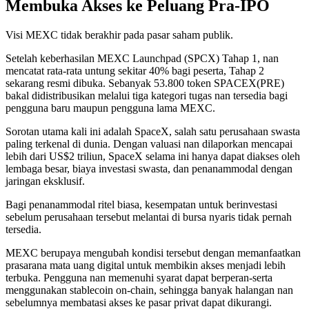
Membuka Akses ke Peluang Pra-IPO
Visi MEXC tidak berakhir pada pasar saham publik.
Setelah keberhasilan MEXC Launchpad (SPCX) Tahap 1, nan
mencatat rata-rata untung sekitar 40% bagi peserta, Tahap 2
sekarang resmi dibuka. Sebanyak 53.800 token SPACEX(PRE)
bakal didistribusikan melalui tiga kategori tugas nan tersedia bagi
pengguna baru maupun pengguna lama MEXC.
Sorotan utama kali ini adalah SpaceX, salah satu perusahaan swasta
paling terkenal di dunia. Dengan valuasi nan dilaporkan mencapai
lebih dari US$2 triliun, SpaceX selama ini hanya dapat diakses oleh
lembaga besar, biaya investasi swasta, dan penanammodal dengan
jaringan eksklusif.
Bagi penanammodal ritel biasa, kesempatan untuk berinvestasi
sebelum perusahaan tersebut melantai di bursa nyaris tidak pernah
tersedia.
MEXC berupaya mengubah kondisi tersebut dengan memanfaatkan
prasarana mata uang digital untuk membikin akses menjadi lebih
terbuka. Pengguna nan memenuhi syarat dapat berperan-serta
menggunakan stablecoin on-chain, sehingga banyak halangan nan
sebelumnya membatasi akses ke pasar privat dapat dikurangi.