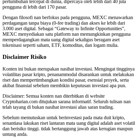
pertumbuhan tercepat di dunia, dipercaya oleh lebih dari 40 juta
pengguna di lebih dari 170 pasar.
Dengan filosofi nan berfokus pada pengguna, MEXC menawarkan
perdagangan tanpa biaya (0-fee trading) dan akses ke lebih dari
3.000 aset digital. Sebagai “Gateway to Infinite Opportunities”,
MEXC menyediakan satu platform nan memungkinkan pengguna
memperdagangkan mata uang digital sekaligus beragam aset
tokenisasi seperti saham, ETF, komoditas, dan logam mulia.
Disclaimer Risiko
Konten ini bukan merupakan nasihat investasi. Mengingat tingginya
volatilitas pasar kripto, penanammodal disarankan untuk melakukan
riset dan mempertimbangkan kondisi pasar, esensial proyek, serta
akibat finansial sebelum membikin keputusan investasi apa pun.
Disclaimer: Semua konten nan diterbitkan di website
Cryptoharian.com ditujukan sarana informatif. Seluruh tulisan nan
telah tayang di bukan nasihat investasi alias saran trading.
Sebelum memutuskan untuk berinvestasi pada mata duit kripto,
senantiasa lakukan riset lantaran mata uang digital adalah aset volatil
dan berisiko tinggi. tidak bertanggung jawab atas kerugian maupun
untung anda.