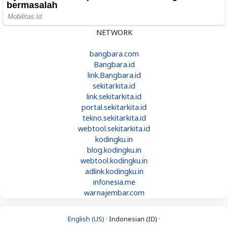
NETWORK
bangbara.com
Bangbara.id
link.Bangbara.id
sekitarkita.id
link.sekitarkita.id
portal.sekitarkita.id
tekno.sekitarkita.id
webtool.sekitarkita.id
kodingku.in
blog.kodingku.in
webtool.kodingku.in
adlink.kodingku.in
infonesia.me
warnajembar.com
English (US) ·
Indonesian (ID) ·