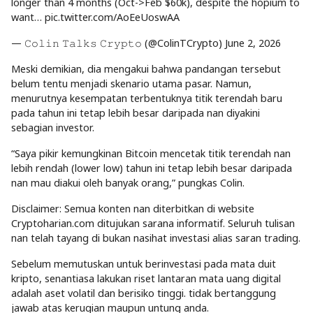
longer than 4 months (Oct->Feb $60k), despite the hopium to
want… pic.twitter.com/AoEeUoswAA
— 𝙲𝚘𝚕𝚒𝚗 𝚃𝚊𝚕𝚔𝚜 𝙲𝚛𝚢𝚙𝚝𝚘 (@ColinTCrypto) June 2, 2026
Meski demikian, dia mengakui bahwa pandangan tersebut
belum tentu menjadi skenario utama pasar. Namun,
menurutnya kesempatan terbentuknya titik terendah baru
pada tahun ini tetap lebih besar daripada nan diyakini
sebagian investor.
“Saya pikir kemungkinan Bitcoin mencetak titik terendah nan
lebih rendah (lower low) tahun ini tetap lebih besar daripada
nan mau diakui oleh banyak orang,” pungkas Colin.
Disclaimer: Semua konten nan diterbitkan di website
Cryptoharian.com ditujukan sarana informatif. Seluruh tulisan
nan telah tayang di bukan nasihat investasi alias saran trading.
Sebelum memutuskan untuk berinvestasi pada mata duit
kripto, senantiasa lakukan riset lantaran mata uang digital
adalah aset volatil dan berisiko tinggi. tidak bertanggung
jawab atas kerugian maupun untung anda.