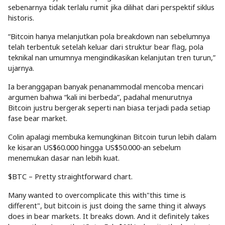
sebenarnya tidak terlalu rumit jika dilihat dari perspektif siklus
historis.
“Bitcoin hanya melanjutkan pola breakdown nan sebelumnya
telah terbentuk setelah keluar dari struktur bear flag, pola
teknikal nan umumnya mengindikasikan kelanjutan tren turun,”
ujarnya.
Ia beranggapan banyak penanammodal mencoba mencari
argumen bahwa “kali ini berbeda”, padahal menurutnya
Bitcoin justru bergerak seperti nan biasa terjadi pada setiap
fase bear market.
Colin apalagi membuka kemungkinan Bitcoin turun lebih dalam
ke kisaran US$60.000 hingga US$50.000-an sebelum
menemukan dasar nan lebih kuat.
$BTC – Pretty straightforward chart.
Many wanted to overcomplicate this with"this time is
different", but bitcoin is just doing the same thing it always
does in bear markets. It breaks down. And it definitely takes