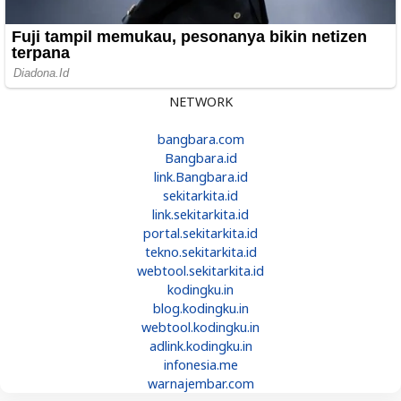
NETWORK
bangbara.com
Bangbara.id
link.Bangbara.id
sekitarkita.id
link.sekitarkita.id
portal.sekitarkita.id
tekno.sekitarkita.id
webtool.sekitarkita.id
kodingku.in
blog.kodingku.in
webtool.kodingku.in
adlink.kodingku.in
infonesia.me
warnajembar.com