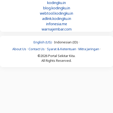
kodingku.in
blog.kodingku.in
webtool.kodingku.in
adlink.kodingku.in
infonesia.me
warnajembar.com
English (US) ·
Indonesian (ID) ·
About Us
·
Contact Us
·
Syarat & Ketentuan
·
Mitra Jaringan
·
©2026 Portal Sekitar Kita.
All Rights Reserved.