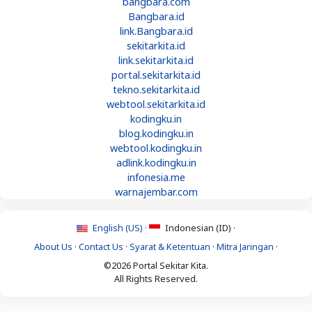
bangbara.com
Bangbara.id
link.Bangbara.id
sekitarkita.id
link.sekitarkita.id
portal.sekitarkita.id
tekno.sekitarkita.id
webtool.sekitarkita.id
kodingku.in
blog.kodingku.in
webtool.kodingku.in
adlink.kodingku.in
infonesia.me
warnajembar.com
English (US) ·
Indonesian (ID) ·
About Us
·
Contact Us
·
Syarat & Ketentuan
·
Mitra Jaringan
·
©2026 Portal Sekitar Kita.
All Rights Reserved.