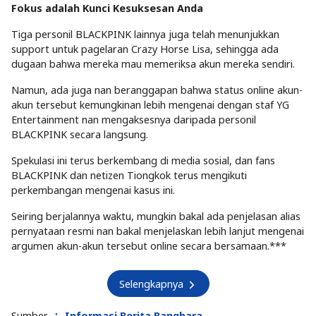
Fokus adalah Kunci Kesuksesan Anda
Tiga personil BLACKPINK lainnya juga telah menunjukkan
support untuk pagelaran Crazy Horse Lisa, sehingga ada
dugaan bahwa mereka mau memeriksa akun mereka sendiri.
Namun, ada juga nan beranggapan bahwa status online akun-
akun tersebut kemungkinan lebih mengenai dengan staf YG
Entertainment nan mengaksesnya daripada personil
BLACKPINK secara langsung.
Spekulasi ini terus berkembang di media sosial, dan fans
BLACKPINK dan netizen Tiongkok terus mengikuti
perkembangan mengenai kasus ini.
Seiring berjalannya waktu, mungkin bakal ada penjelasan alias
pernyataan resmi nan bakal menjelaskan lebih lanjut mengenai
argumen akun-akun tersebut online secara bersamaan.***
Selengkapnya
Sumber
Informasi Berita Bangbara