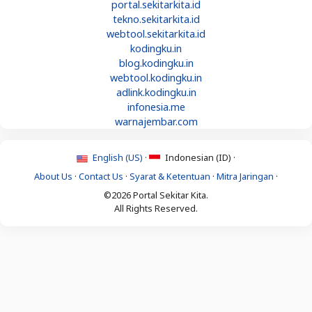
portal.sekitarkita.id
tekno.sekitarkita.id
webtool.sekitarkita.id
kodingku.in
blog.kodingku.in
webtool.kodingku.in
adlink.kodingku.in
infonesia.me
warnajembar.com
English (US) ·
Indonesian (ID) ·
About Us
·
Contact Us
·
Syarat & Ketentuan
·
Mitra Jaringan
·
©2026 Portal Sekitar Kita.
All Rights Reserved.