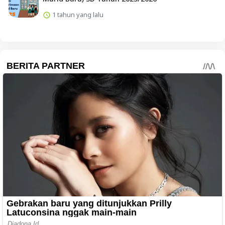
1 tahun yang lalu