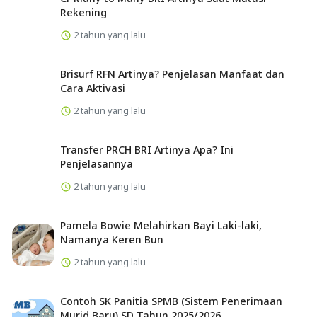
Rekening
2 tahun yang lalu
Brisurf RFN Artinya? Penjelasan Manfaat dan
Cara Aktivasi
2 tahun yang lalu
Transfer PRCH BRI Artinya Apa? Ini
Penjelasannya
2 tahun yang lalu
Pamela Bowie Melahirkan Bayi Laki-laki,
Namanya Keren Bun
2 tahun yang lalu
Contoh SK Panitia SPMB (Sistem Penerimaan
Murid Baru) SD Tahun 2025/2026