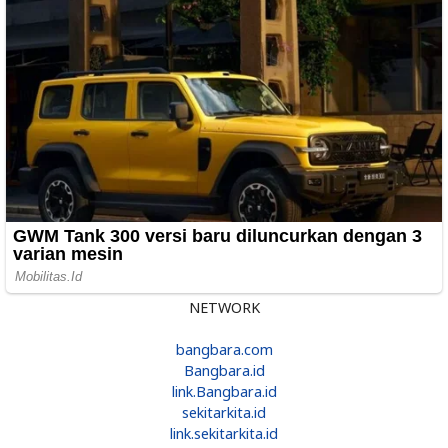
NETWORK
bangbara.com
Bangbara.id
link.Bangbara.id
sekitarkita.id
link.sekitarkita.id