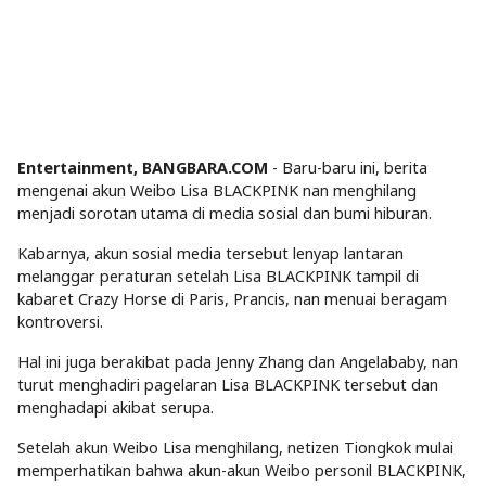
Entertainment, BANGBARA.COM
- Baru-baru ini, berita
mengenai akun Weibo Lisa BLACKPINK nan menghilang
menjadi sorotan utama di media sosial dan bumi hiburan.
Kabarnya, akun sosial media tersebut lenyap lantaran
melanggar peraturan setelah Lisa BLACKPINK tampil di
kabaret Crazy Horse di Paris, Prancis, nan menuai beragam
kontroversi.
Hal ini juga berakibat pada Jenny Zhang dan Angelababy, nan
turut menghadiri pagelaran Lisa BLACKPINK tersebut dan
menghadapi akibat serupa.
Setelah akun Weibo Lisa menghilang, netizen Tiongkok mulai
memperhatikan bahwa akun-akun Weibo personil BLACKPINK,