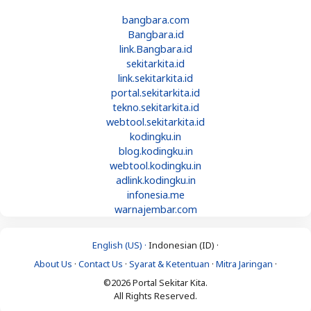
bangbara.com
Bangbara.id
link.Bangbara.id
sekitarkita.id
link.sekitarkita.id
portal.sekitarkita.id
tekno.sekitarkita.id
webtool.sekitarkita.id
kodingku.in
blog.kodingku.in
webtool.kodingku.in
adlink.kodingku.in
infonesia.me
warnajembar.com
English (US) ·
Indonesian (ID) ·
About Us
·
Contact Us
·
Syarat & Ketentuan
·
Mitra Jaringan
·
©2026 Portal Sekitar Kita.
All Rights Reserved.