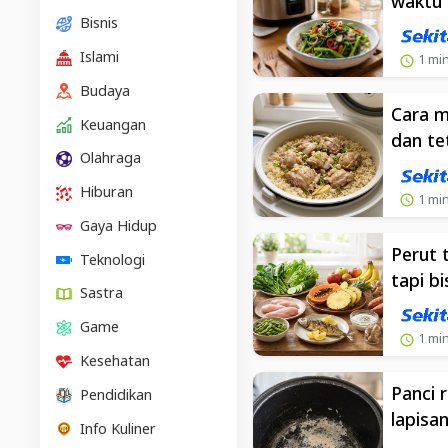
waktu 
Bisnis
Islami
1 min
Budaya
Cara m
Keuangan
dan te
Olahraga
Hiburan
1 min
Gaya Hidup
Perut 
Teknologi
tapi b
Sastra
Game
1 min
Kesehatan
Panci 
Pendidikan
lapisa
Info Kuliner