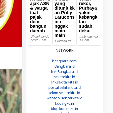
NETWORK
bangbara.com
Bangbara.id
link.Bangbara.id
sekitarkita.id
link.sekitarkita.id
portal.sekitarkita.id
tekno.sekitarkita.id
webtool.sekitarkita.id
kodingku.in
blog.kodingku.in