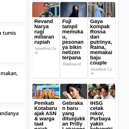
a tumis
k makan,
tandanya