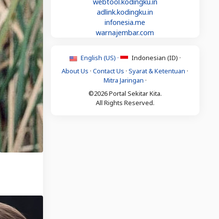
webtool.kodingku.in
adlink.kodingku.in
infonesia.me
warnajembar.com
English (US) ·
Indonesian (ID) ·
About Us
·
Contact Us
·
Syarat & Ketentuan
·
Mitra Jaringan
·
©2026 Portal Sekitar Kita.
All Rights Reserved.