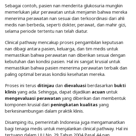
Sebagai contoh, pasien nan menderita glukosuria mungkin
memerlukan jalur perawatan untuk menjamin bahwa mereka
menerima perawatan nan sesuai dan terkoordinasi dari ahli
medis nan berbeda, seperti dokter, perawat, dan mahir gizi,
selama periode tertentu nan telah diatur.
Clinical pathway mencakup proses pengambilan keputusan
nan dibagi antara pasien, keluarga, dan tim medis untuk
memastikan bahwa perawatan nan diberikan sesuai dengan
kebutuhan dan kondisi pasien. Hal ini sangat krusial untuk
memastikan bahwa pasien menerima perawatan terbaik dan
paling optimal berasas kondisi kesehatan mereka.
Proses ini terus
ditinjau
dan
dievaluasi
berdasarkan
bukti
klinis
yang ada. Sehingga, dapat dijadikan
acuan
untuk
mengevaluasi perawatan
yang diberikan dan membentuk
komponen krusial dari
peningkatan kualitas
yang
berkesinambungan dalam praktik klinis.
Disamping itu, pemerintah Indonesia juga mengamanatkan
bagi tenaga medis untuk menjalankan clinical pathway. Hal ini
tertuang dalam UU No. 29 Tahun 2004 Pasal 44 nan