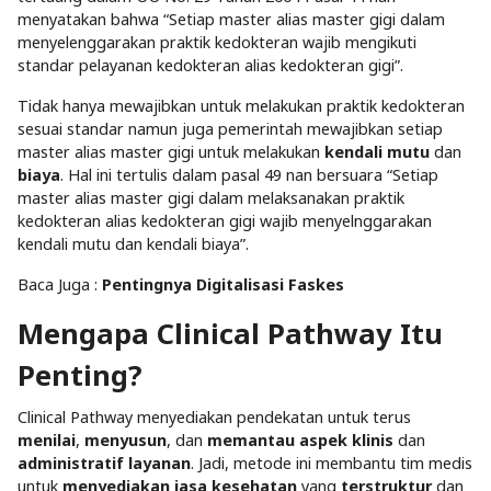
menyatakan bahwa “Setiap master alias master gigi dalam
menyelenggarakan praktik kedokteran wajib mengikuti
standar pelayanan kedokteran alias kedokteran gigi”.
Tidak hanya mewajibkan untuk melakukan praktik kedokteran
sesuai standar namun juga pemerintah mewajibkan setiap
master alias master gigi untuk melakukan
kendali mutu
dan
biaya
. Hal ini tertulis dalam pasal 49 nan bersuara “Setiap
master alias master gigi dalam melaksanakan praktik
kedokteran alias kedokteran gigi wajib menyelnggarakan
kendali mutu dan kendali biaya”.
Baca Juga :
Pentingnya Digitalisasi Faskes
Mengapa Clinical Pathway Itu
Penting?
Clinical Pathway menyediakan pendekatan untuk terus
menilai
,
menyusun
, dan
memantau aspek klinis
dan
administratif layanan
. Jadi, metode ini membantu tim medis
untuk
menyediakan jasa kesehatan
yang
terstruktur
dan