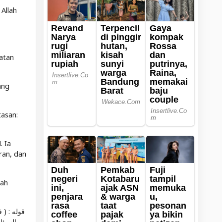
Allah
atan
ang
asan:
. Ia
ran, dan
tah
السيئا