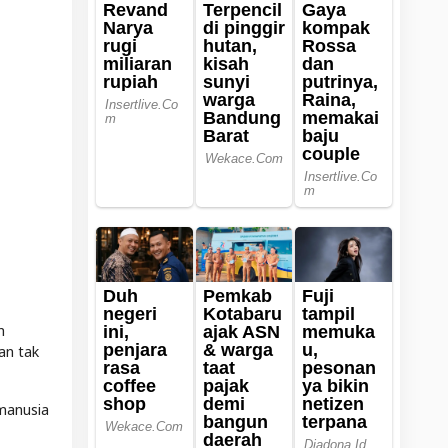
h
an tak
 manusia