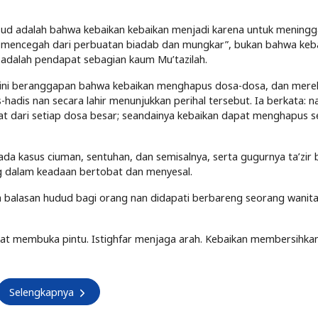
d adalah bahwa kebaikan kebaikan menjadi karena untuk meningg
t mencegah dari perbuatan biadab dan mungkar”, bukan bahwa keb
i adalah pendapat sebagian kaum Mu’tazilah.
a ini beranggapan bahwa kebaikan menghapus dosa-dosa, dan mere
s-hadis nan secara lahir menunjukkan perihal tersebut. Ia berkata: 
bat dari setiap dosa besar; seandainya kebaikan dapat menghapus s
pada kasus ciuman, sentuhan, dan semisalnya, serta gugurnya ta’zir 
g dalam keadaan bertobat dan menyesal.
a balasan hudud bagi orang nan didapati berbareng seorang wanita
at membuka pintu. Istighfar menjaga arah. Kebaikan membersihkan 
Selengkapnya