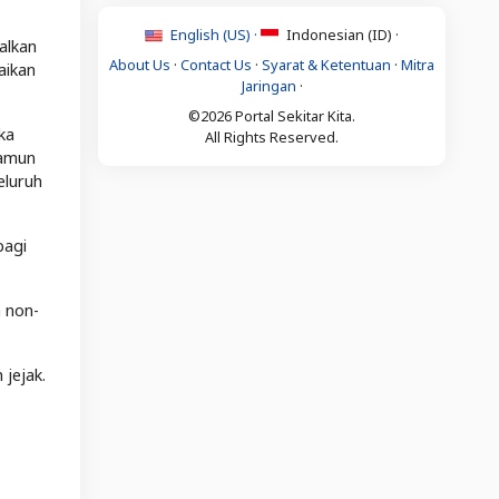
English (US) ·
Indonesian (ID) ·
alkan
About Us
·
Contact Us
·
Syarat & Ketentuan
·
Mitra
aikan
Jaringan
·
©2026 Portal Sekitar Kita.
ka
All Rights Reserved.
namun
eluruh
bagi
 non-
jejak.