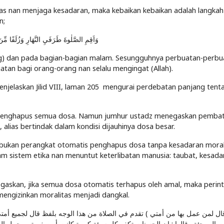
apas nan menjaga kesadaran, maka kebaikan kebaikan adalah langkah 
n;
وَاَقِمِ الصَّلٰوةَ طَرَفَيِ النَّهَارِ وَزُلَفًا مِّن
tang) dan pada bagian-bagian malam. Sesungguhnya perbuatan-perbu
atan bagi orang-orang nan selalu mengingat (Allah).
menjelaskan Jilid VIII, laman 205 mengurai perdebatan panjang tent
menghapus semua dosa. Namun jumhur ustadz menegaskan pembat
alias bertindak dalam kondisi dijauhinya dosa besar.
an bukan perangkat otomatis penghapus dosa tanpa kesadaran moral
dalam sistem etika nan menuntut keterlibatan manusia: taubat, kesada
gaskan, jika semua dosa otomatis terhapus oleh amal, maka perin
mengizinkan moralitas menjadi dangkal.
ت المرجئة وقالوا : إن الحسنات تكفر كل سيئة كبيرة كانت أو صغيرة ، وحمل ال