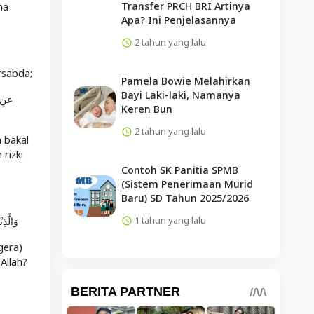
Transfer PRCH BRI Artinya
ha
Apa? Ini Penjelasannya
2 tahun yang lalu
rsabda;
Pamela Bowie Melahirkan
Bayi Laki-laki, Namanya
عنِ ،
Keren Bun
2 tahun yang lalu
 bakal
rizki
Contoh SK Panitia SPMB
(Sistem Penerimaan Murid
Baru) SD Tahun 2025/2026
1 tahun yang lalu
وَالَّذِ
gera)
Allah?