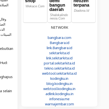
الصلاة 
الصل
NETWORK
الذن
السيئات 
bangbara.com
Bangbara.id
link.Bangbara.id
sebutkan
sekitarkita.id
link.sekitarkita.id
 Hud:
portal.sekitarkita.id
tekno.sekitarkita.id
webtool.sekitarkita.id
enghapus
kodingku.in
blog.kodingku.in
webtool.kodingku.in
 selain
adlink.kodingku.in
infonesia.me
warnajembar.com