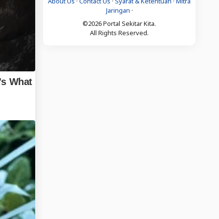
About Us
·
Contact Us
·
Syarat & Ketentuan
·
Mitra
Jaringan
·
©2026 Portal Sekitar Kita.
All Rights Reserved.