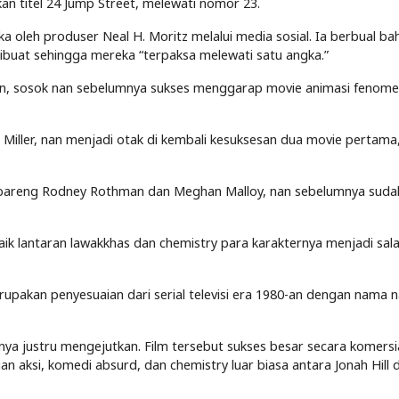
 titel 24 Jump Street, melewati nomor 23.
 oleh produser Neal H. Moritz melalui media sosial. Ia berbual b
ibuat sehingga mereka “terpaksa melewati satu angka.”
man, sosok nan sebelumnya sukses menggarap movie animasi fenome
r Miller, nan menjadi otak di kembali kesuksesan dua movie pertama
 berbareng Rodney Rothman dan Meghan Malloy, nan sebelumnya suda
aik lantaran lawakkhas dan chemistry para karakternya menjadi sal
rupakan penyesuaian dari serial televisi era 1980-an dengan nama 
ya justru mengejutkan. Film tersebut sukses besar secara komersi
an aksi, komedi absurd, dan chemistry luar biasa antara Jonah Hill 