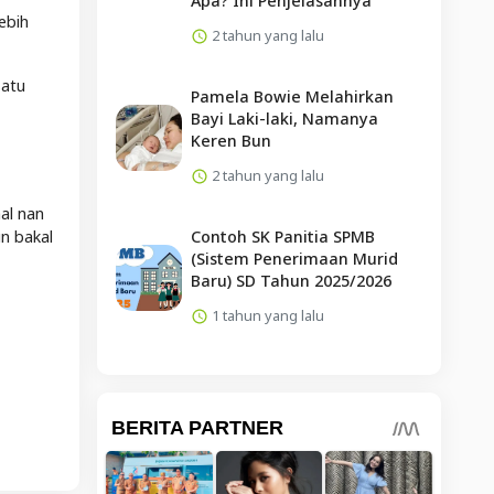
Apa? Ini Penjelasannya
ebih
2 tahun yang lalu
satu
Pamela Bowie Melahirkan
Bayi Laki-laki, Namanya
Keren Bun
2 tahun yang lalu
al nan
Contoh SK Panitia SPMB
in bakal
(Sistem Penerimaan Murid
Baru) SD Tahun 2025/2026
1 tahun yang lalu