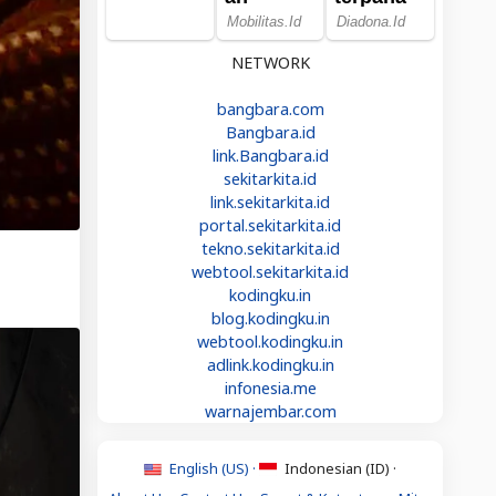
NETWORK
bangbara.com
Bangbara.id
link.Bangbara.id
sekitarkita.id
link.sekitarkita.id
portal.sekitarkita.id
tekno.sekitarkita.id
webtool.sekitarkita.id
kodingku.in
blog.kodingku.in
webtool.kodingku.in
adlink.kodingku.in
infonesia.me
warnajembar.com
English (US) ·
Indonesian (ID) ·