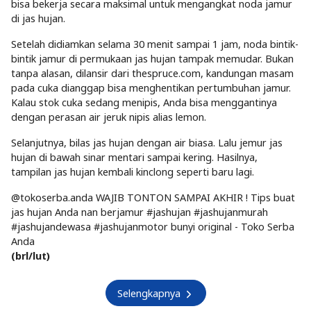
bisa bekerja secara maksimal untuk mengangkat noda jamur
di jas hujan.
Setelah didiamkan selama 30 menit sampai 1 jam, noda bintik-
bintik jamur di permukaan jas hujan tampak memudar. Bukan
tanpa alasan, dilansir dari thespruce.com, kandungan masam
pada cuka dianggap bisa menghentikan pertumbuhan jamur.
Kalau stok cuka sedang menipis, Anda bisa menggantinya
dengan perasan air jeruk nipis alias lemon.
Selanjutnya, bilas jas hujan dengan air biasa. Lalu jemur jas
hujan di bawah sinar mentari sampai kering. Hasilnya,
tampilan jas hujan kembali kinclong seperti baru lagi.
@tokoserba.anda WAJIB TONTON SAMPAI AKHIR ! Tips buat
jas hujan Anda nan berjamur #jashujan #jashujanmurah
#jashujandewasa #jashujanmotor bunyi original - Toko Serba
Anda
(brl/lut)
Selengkapnya