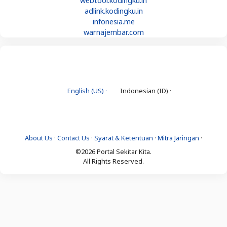
webtool.kodingku.in
adlink.kodingku.in
infonesia.me
warnajembar.com
English (US) ·
Indonesian (ID) ·
About Us
·
Contact Us
·
Syarat & Ketentuan
·
Mitra Jaringan
·
©2026 Portal Sekitar Kita.
All Rights Reserved.