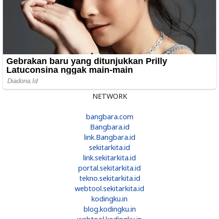
NETWORK
bangbara.com
Bangbara.id
link.Bangbara.id
sekitarkita.id
link.sekitarkita.id
portal.sekitarkita.id
tekno.sekitarkita.id
webtool.sekitarkita.id
kodingku.in
blog.kodingku.in