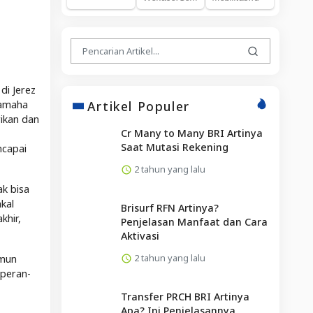
di Jerez
Artikel Populer
Yamaha
ikan dan
Cr Many to Many BRI Artinya
Saat Mutasi Rekening
ncapai
2 tahun yang lalu
k bisa
kal
Brisurf RFN Artinya?
khir,
Penjelasan Manfaat dan Cara
Aktivasi
2 tahun yang lalu
amun
rperan-
Transfer PRCH BRI Artinya
Apa? Ini Penjelasannya