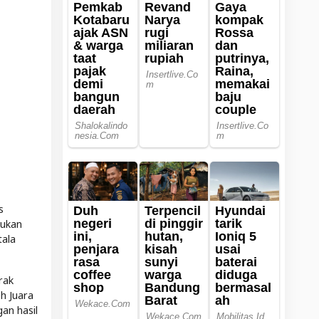
s
kukan
tala
rak
h Juara
an hasil