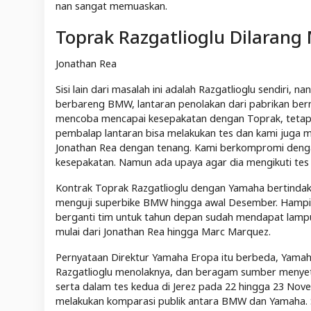
nan sangat memuaskan.
Toprak Razgatlioglu Dilaran
Jonathan Rea
Sisi lain dari masalah ini adalah Razgatlioglu sendiri
berbareng BMW, lantaran penolakan dari pabrikan ber
mencoba mencapai kesepakatan dengan Toprak, tetap
pembalap lantaran bisa melakukan tes dan kami juga 
Jonathan Rea dengan tenang. Kami berkompromi denga
kesepakatan. Namun ada upaya agar dia mengikuti tes 
Kontrak Toprak Razgatlioglu dengan Yamaha bertindak 
menguji superbike BMW hingga awal Desember. Hampir
berganti tim untuk tahun depan sudah mendapat lampu h
mulai dari Jonathan Rea hingga Marc Marquez.
Pernyataan Direktur Yamaha Eropa itu berbeda, Yama
Razgatlioglu menolaknya, dan beragam sumber menyetu
serta dalam tes kedua di Jerez pada 22 hingga 23 N
melakukan komparasi publik antara BMW dan Yamaha. S