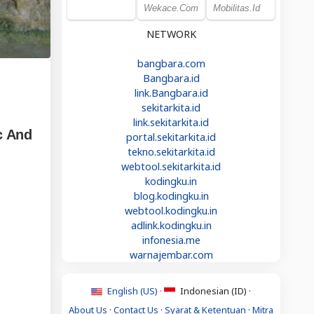
NETWORK
bangbara.com
Bangbara.id
link.Bangbara.id
sekitarkita.id
link.sekitarkita.id
portal.sekitarkita.id
tekno.sekitarkita.id
webtool.sekitarkita.id
kodingku.in
blog.kodingku.in
webtool.kodingku.in
adlink.kodingku.in
infonesia.me
warnajembar.com
English (US) ·
Indonesian (ID) ·
About Us
·
Contact Us
·
Syarat & Ketentuan
·
Mitra