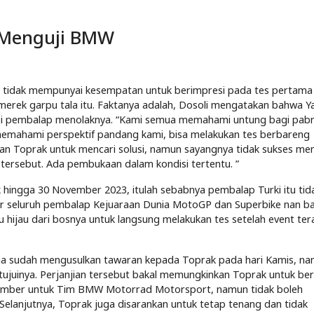
g Menguji BMW
, nan tidak mempunyai kesempatan untuk berimpresi pada tes pertama 
merek garpu tala itu. Faktanya adalah, Dosoli mengatakan bahwa 
i pembalap menolaknya. “Kami semua memahami untung bagi pabr
memahami perspektif pandang kami, bisa melakukan tes berbareng
n Toprak untuk mencari solusi, namun sayangnya tidak sukses me
tersebut. Ada pembukaan dalam kondisi tertentu. ”
hingga 30 November 2023, itulah sebabnya pembalap Turki itu tida
 seluruh pembalap Kejuaraan Dunia MotoGP dan Superbike nan ba
ijau dari bosnya untuk langsung melakukan tes setelah event tera
ha sudah mengusulkan tawaran kepada Toprak pada hari Kamis, n
juinya. Perjanjian tersebut bakal memungkinkan Toprak untuk be
ovember untuk Tim BMW Motorrad Motorsport, namun tidak boleh
elanjutnya, Toprak juga disarankan untuk tetap tenang dan tidak