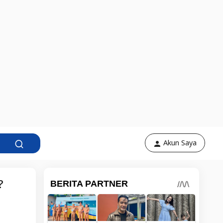
Akun Saya
?