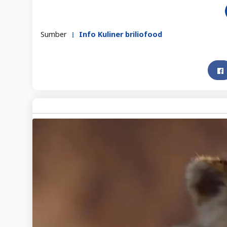
Sumber
Info Kuliner briliofood