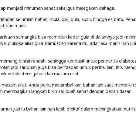
gap menjadi minuman sehat sekaligus melegakan dahaga.
r dengan sejumlah bahan, mulai dari gula, susu, hingga es batu. Pe
zat dan manis.
aribuah semangka bisa membikin kadar gula di dalamnya jadi meni
 glukosa alias gula alami. Oleh karena itu, ada rasa manis nan uni
memang dinilai rendah, sehingga kondusif untuk penderita diabetes
lah jadi saribuah juga bisa berfaedah untuk perihal lain, lho. Men
kan kolesterol jahat dan masam urat.
n masam urat, Anda perlu menambahkan bahan lain saat membikin 
h membagikan langkah bikin saribuah sehat dengan bahan dasar
amun justru bahan lain nan lebih efektif dalam meningkatkan nutris