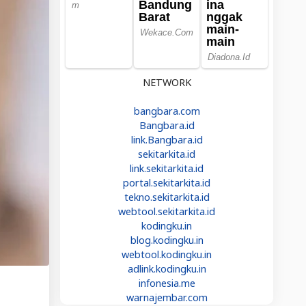
NETWORK
bangbara.com
Bangbara.id
link.Bangbara.id
sekitarkita.id
link.sekitarkita.id
portal.sekitarkita.id
tekno.sekitarkita.id
webtool.sekitarkita.id
kodingku.in
blog.kodingku.in
webtool.kodingku.in
adlink.kodingku.in
infonesia.me
warnajembar.com