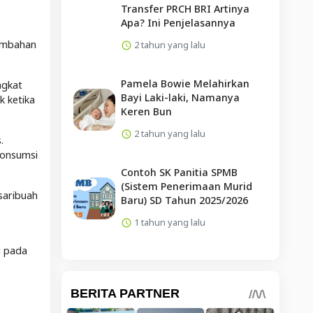
Transfer PRCH BRI Artinya
Apa? Ini Penjelasannya
nambahan
2 tahun yang lalu
Pamela Bowie Melahirkan
ngkat
Bayi Laki-laki, Namanya
k ketika
Keren Bun
2 tahun yang lalu
.
gonsumsi
Contoh SK Panitia SPMB
(Sistem Penerimaan Murid
saribuah
Baru) SD Tahun 2025/2026
1 tahun yang lalu
i pada