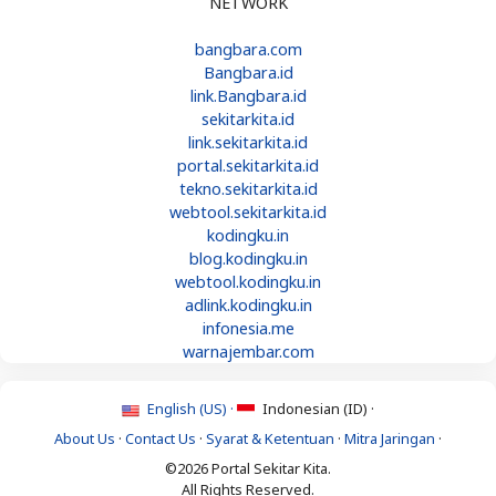
NETWORK
bangbara.com
Bangbara.id
link.Bangbara.id
sekitarkita.id
link.sekitarkita.id
portal.sekitarkita.id
tekno.sekitarkita.id
webtool.sekitarkita.id
kodingku.in
blog.kodingku.in
webtool.kodingku.in
adlink.kodingku.in
infonesia.me
warnajembar.com
English (US) ·
Indonesian (ID) ·
About Us
·
Contact Us
·
Syarat & Ketentuan
·
Mitra Jaringan
·
©2026 Portal Sekitar Kita.
All Rights Reserved.