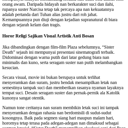
orang awam. Daripada hidayah nan berkarakter suci dan ilahi,
rupanya suster Narcisa tetap tak percaya apa nan kekuatannya
adalah pertanda dari Tuhan alias justru dari roh jahat.
Kemampuannya pun diuji dengan kejadian supranatural di biara
dengan sejarah kelam dan tragis.
Horor Religi Sajikan Visual Artistik Anti Bosan
Jika dibandingkan dengan film-film Plaza sebelumnya, “Sister
Death” sejauh ini mempunyai presentasi sinematografi terbaik.
Didominasi dengan warna putih dari latar gedung biara nan
minimalis dan kuno, serta seragam suster nan putih melambangkan
kesucian.
Secara visual, movie ini bukan berupaya untuk terlihat
menyeramkan dan suram, justru hendak menampilkan letak nan
semestinya tampak suci dan memberikan rasanya nyaman layaknya
tempat suci. Desain seragam suster dan pernak-pernik ala Katolik
kunonya sangat otentik.
Namun tone ceritanya nan suram membikin letak suci ini tampak
menyeramkan dengan rahasia nan berdomisili di sudut-sudut
kosongnya. Baik pada segmen siang hari maupun malam hari,
horornya tetap terasa pada adegan-adegan nan dimaksud sebagai