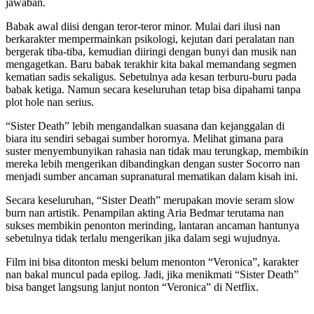
jawaban.
Babak awal diisi dengan teror-teror minor. Mulai dari ilusi nan
berkarakter mempermainkan psikologi, kejutan dari peralatan nan
bergerak tiba-tiba, kemudian diiringi dengan bunyi dan musik nan
mengagetkan. Baru babak terakhir kita bakal memandang segmen
kematian sadis sekaligus. Sebetulnya ada kesan terburu-buru pada
babak ketiga. Namun secara keseluruhan tetap bisa dipahami tanpa
plot hole nan serius.
“Sister Death” lebih mengandalkan suasana dan kejanggalan di
biara itu sendiri sebagai sumber horornya. Melihat gimana para
suster menyembunyikan rahasia nan tidak mau terungkap, membikin
mereka lebih mengerikan dibandingkan dengan suster Socorro nan
menjadi sumber ancaman supranatural mematikan dalam kisah ini.
Secara keseluruhan, “Sister Death” merupakan movie seram slow
burn nan artistik. Penampilan akting Aria Bedmar terutama nan
sukses membikin penonton merinding, lantaran ancaman hantunya
sebetulnya tidak terlalu mengerikan jika dalam segi wujudnya.
Film ini bisa ditonton meski belum menonton “Veronica”, karakter
nan bakal muncul pada epilog. Jadi, jika menikmati “Sister Death”
bisa banget langsung lanjut nonton “Veronica” di Netflix.