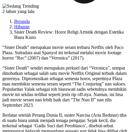
2 tahun yang lalu
Beranda
Hiburan
Sister Death Review: Horor Religi Artistik dengan Estetika
Biara Kuno
“Sister Death” merupakan movie seram terbaru Netflix oleh Paco
Plaza. Sutradara asal Spanyol ini terkenal melalui movie footage
horror “Rec” (2007) dan “Veronica” (2017).
“Sister Death” sendiri merupakan prekuel dari “Veronica”, sempat
dinobatkan sebagai salah satu movie Netflix Original terbaik dalam
genrenya. Dipromosikan sebagai semesta horor, sepertinya Plaza
mau membikin semesta seram seperti “The Conjuring” nan sukses.
Popularitas Valak sebagai roh biarawati sadis sebetulnya membikin
movie ini sekilas terlihat seperti jenis rip off-nya. Namun, ini bisa
jadi movie seram nan lebih baik dari “The Nun II” nan rilis
September 2023.
Berlatar setelah Perang Dunia II, suster Narcisa (Aria Bedmar) tiba
di suatu biara untuk menjadi tenaga pengajar. Sejak kecil, dia
terkenal sebagai ‘Gadis Suci dari Peroblasco’, disebut-sebut
mempunyai hidayah memandang sesuatu nan tidak bisa dilihat oleh