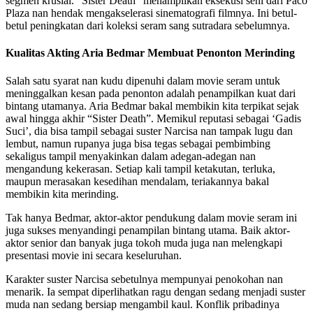
segmen krusial. “Sister Death” menampilkan eksekusi seni dari Paco
Plaza nan hendak mengakselerasi sinematografi filmnya. Ini betul-
betul peningkatan dari koleksi seram sang sutradara sebelumnya.
Kualitas Akting Aria Bedmar Membuat Penonton Merinding
Salah satu syarat nan kudu dipenuhi dalam movie seram untuk
meninggalkan kesan pada penonton adalah penampilkan kuat dari
bintang utamanya. Aria Bedmar bakal membikin kita terpikat sejak
awal hingga akhir “Sister Death”. Memikul reputasi sebagai ‘Gadis
Suci’, dia bisa tampil sebagai suster Narcisa nan tampak lugu dan
lembut, namun rupanya juga bisa tegas sebagai pembimbing
sekaligus tampil menyakinkan dalam adegan-adegan nan
mengandung kekerasan. Setiap kali tampil ketakutan, terluka,
maupun merasakan kesedihan mendalam, teriakannya bakal
membikin kita merinding.
Tak hanya Bedmar, aktor-aktor pendukung dalam movie seram ini
juga sukses menyandingi penampilan bintang utama. Baik aktor-
aktor senior dan banyak juga tokoh muda juga nan melengkapi
presentasi movie ini secara keseluruhan.
Karakter suster Narcisa sebetulnya mempunyai penokohan nan
menarik. Ia sempat diperlihatkan ragu dengan sedang menjadi suster
muda nan sedang bersiap mengambil kaul. Konflik pribadinya