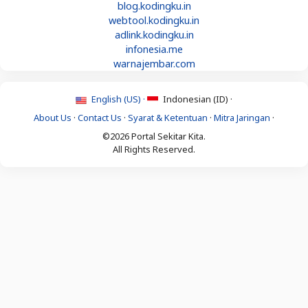
blog.kodingku.in
webtool.kodingku.in
adlink.kodingku.in
infonesia.me
warnajembar.com
English (US) ·
Indonesian (ID) ·
About Us
·
Contact Us
·
Syarat & Ketentuan
·
Mitra Jaringan
·
©2026 Portal Sekitar Kita.
All Rights Reserved.