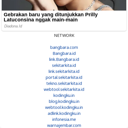
NETWORK
bangbara.com
Bangbara.id
link.Bangbara.id
sekitarkita.id
link.sekitarkita.id
portal.sekitarkita.id
tekno.sekitarkita.id
webtool.sekitarkita.id
kodingku.in
blog.kodingku.in
webtool.kodingku.in
adlink.kodingku.in
infonesia.me
warnajembar.com