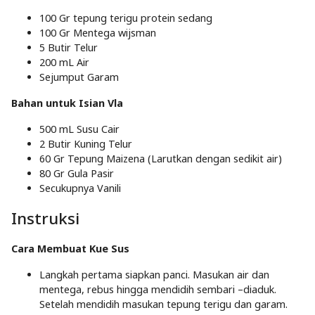
100 Gr
tepung terigu protein sedang
100 Gr
Mentega wijsman
5 Butir
Telur
200 mL
Air
Sejumput
Garam
Bahan untuk Isian Vla
500 mL
Susu Cair
2 Butir
Kuning Telur
60 Gr
Tepung Maizena
(Larutkan dengan sedikit air)
80 Gr
Gula Pasir
Secukupnya
Vanili
Instruksi
Cara Membuat Kue Sus
Langkah pertama siapkan panci. Masukan air dan
mentega, rebus hingga mendidih sembari –diaduk.
Setelah mendidih masukan tepung terigu dan garam.