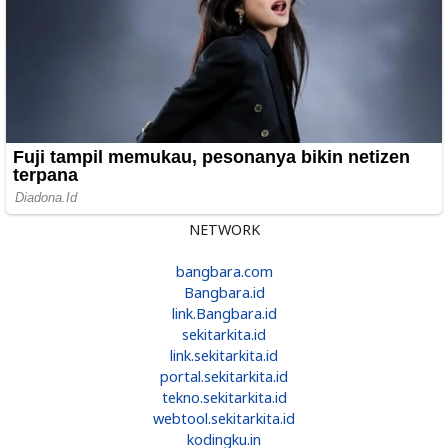
NETWORK
bangbara.com
Bangbara.id
link.Bangbara.id
sekitarkita.id
link.sekitarkita.id
portal.sekitarkita.id
tekno.sekitarkita.id
webtool.sekitarkita.id
kodingku.in