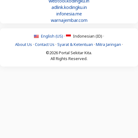
webtool.kodingku.in
adlink.kodingku.in
infonesia.me
warnajembar.com
English (US) ·
Indonesian (ID) ·
About Us
·
Contact Us
·
Syarat & Ketentuan
·
Mitra Jaringan
·
©2026 Portal Sekitar Kita.
All Rights Reserved.