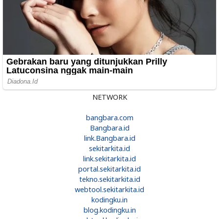
NETWORK
bangbara.com
Bangbara.id
link.Bangbara.id
sekitarkita.id
link.sekitarkita.id
portal.sekitarkita.id
tekno.sekitarkita.id
webtool.sekitarkita.id
kodingku.in
blog.kodingku.in