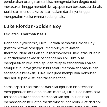
pendarahan orang nan terluka, mengendalikan degub nadi,
merasakan hingga mendeteksi apapun nan berasosiasi darah.
Mulai dari mendeteksi pencari dalam darahnya hingga
mengetahui ketika Emma sedang haid.
Luke Riordan/Golden Boy
Kekuatan:
Thermokinesis.
Daripada pyrokinesis, Luke Riordan namalain Golden Boy
(Patrick Schwarzenegger) mempunyai kekuatan
thermonuclear alias disebut thermokinesis. Kekuatan ini lebih
kuat daripada sekadar pengendalian api. Luke bisa
menghasilkan kekuatan api dari telapak tangannya apalagi
sekujur tubuhnya (meski kudu selalu membakar apapun nan
sedang dia kenakan). Luke juga juga mempunyai keimunan
dari api, super kuat, dan tahan banting.
Sama seperti Stormfront dan Starlight nan bisa terbang
menggunakan kekuatan dalam mereka, Luke juga hanya bisa
terbang ketika sedang memancarkan api. Ia juga bisa
memancarkan kekuatan thermokinesis nan lebih kuat dari api,
nan sayangnya kudu ketika saksikan sebagai akhir dari Luke