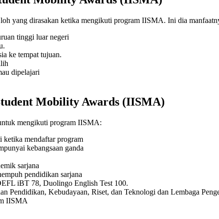
h
loh
yang dirasakan ketika mengikuti program IISMA. Ini dia manfaatn
uan tinggi luar negeri
ju.
sia ke tempat tujuan.
lih
au dipelajari
Student Mobility Awards (IISMA)
t untuk mengikuti program IISMA:
ti ketika mendaftar program
mempunyai kebangsaan ganda
emik sarjana
nempuh pendidikan sarjana
TOEFL iBT 78, Duolingo English Test 100.
rian Pendidikan, Kebudayaan, Riset, dan Teknologi dan Lembaga Pen
lum IISMA