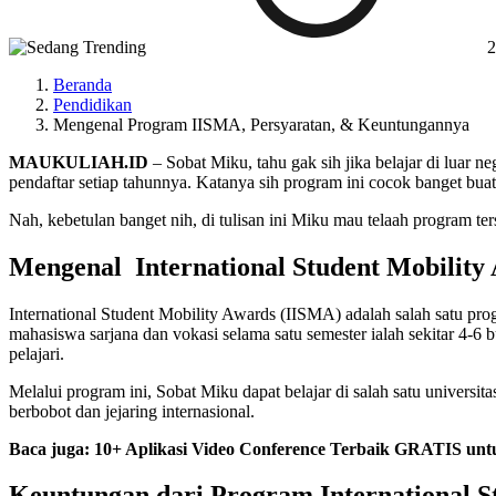
2
Beranda
Pendidikan
Mengenal Program IISMA, Persyaratan, & Keuntungannya
MAUKULIAH.ID
– Sobat Miku, tahu gak sih jika belajar di luar 
pendaftar setiap tahunnya. Katanya sih program ini cocok banget bu
Nah, kebetulan banget nih, di tulisan ini Miku mau telaah program t
Mengenal International Student Mobility
International Student Mobility Awards (IISMA) adalah salah satu pr
mahasiswa sarjana dan vokasi selama satu semester ialah sekitar 4-6 
pelajari.
Melalui program ini, Sobat Miku dapat belajar di salah satu universi
berbobot dan jejaring internasional.
Baca juga: 10+ Aplikasi Video Conference Terbaik GRATIS unt
Keuntungan dari Program International S