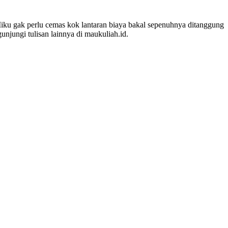
Miku
gak
perlu cemas kok lantaran biaya bakal sepenuhnya ditanggung
njungi tulisan lainnya di
maukuliah.id
.