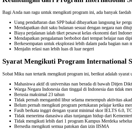
Bagi Anda nan ragu untuk mengikuti program ini, ada banyak faeda
Uang pendaftaran dan SPP bakal dibayarkan langsung ke pergur
Mendapatkan duit saku bulanan sesuai dengan negara nan ditu
Biaya perjalanan ialah tiket pesawat kelas ekonomi dari Indone
Mendapatkan pengalaman berbobot dari tempat belajar nan dipi
Berkesempatan untuk eksplorasi lebih dalam pada bagian nan m
Menjalin relasi nan lebih luas di luar negeri
Syarat Mengikuti Program International 
Sobat Miku nan tertarik mengikuti program ini, berikut adalah syara
Mahasiswa aktif di universitas nan berada di bawah Ditjen Dik
Warga Negara Indonesia dan tinggal di Indonesia dan tidak 
Berusia maksimal 23 tahun
Tidak pernah mengambil libur selama menempuh aktivitas akad
Belum pernah mengikuti program pertukaran pelajar ketika me
Fasih berkata inggri dengan syarat minimal skor IELTS 6.0, 
Tidak menerima danasiwa alias tunjangan hidup dari Kemente
Tidak mengikuti lebih dari 1 program Kampus Merdeka sebe
Bersedia mengikuti semua patokan dan izin IISMA