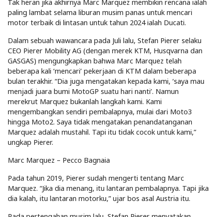
Tak heran jika akhirnya Marc Marquez membikin rencana ialah
paling lambat selama liburan musim panas untuk mencari
motor terbaik di lintasan untuk tahun 2024 ialah Ducati.
Dalam sebuah wawancara pada Juli lalu, Stefan Pierer selaku
CEO Pierer Mobility AG (dengan merek KTM, Husqvarna dan
GASGAS) mengungkapkan bahwa Marc Marquez telah
beberapa kali ‘mencari’ pekerjaan di KTM dalam beberapa
bulan terakhir. “Dia juga mengatakan kepada kami, ‘saya mau
menjadi juara bumi MotoGP suatu hari nanti’. Namun
merekrut Marquez bukanlah langkah kami. Kami
mengembangkan sendiri pembalapnya, mulai dari Moto3
hingga Moto2. Saya tidak mengatakan penandatanganan
Marquez adalah mustahil. Tapi itu tidak cocok untuk kami,”
ungkap Pierer.
Marc Marquez – Pecco Bagnaia
Pada tahun 2019, Pierer sudah mengerti tentang Marc
Marquez. “Jika dia menang, itu lantaran pembalapnya. Tapi jika
dia kalah, itu lantaran motorku,” ujar bos asal Austria itu.
Pada pertengahan musim lalu, Stefan Pierer menyatakan,