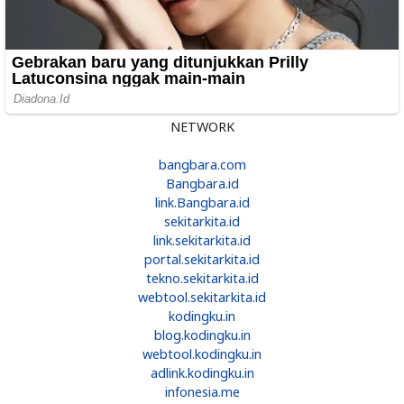
NETWORK
bangbara.com
Bangbara.id
link.Bangbara.id
sekitarkita.id
link.sekitarkita.id
portal.sekitarkita.id
tekno.sekitarkita.id
webtool.sekitarkita.id
kodingku.in
blog.kodingku.in
webtool.kodingku.in
adlink.kodingku.in
infonesia.me