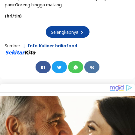
panir.Goreng hingga matang.
(brl/tin)
Selengkapnya
Sumber
Info Kuliner briliofood