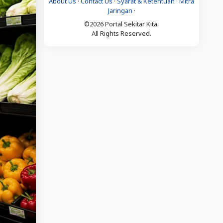
About Us
·
Contact Us
·
Syarat & Ketentuan
·
Mitra
Jaringan
·
©2026 Portal Sekitar Kita.
All Rights Reserved.