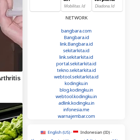
NETWORK
bangbara.com
Bangbara.id
link.Bangbara.id
sekitarkita.id
link.sekitarkita.id
portal.sekitarkita.id
tekno.sekitarkita.id
webtool.sekitarkita.id
kodingku.in
blog.kodingku.in
webtool.kodingku.in
adlink.kodingku.in
infonesia.me
warnajembar.com
English (US) ·
Indonesian (ID) ·