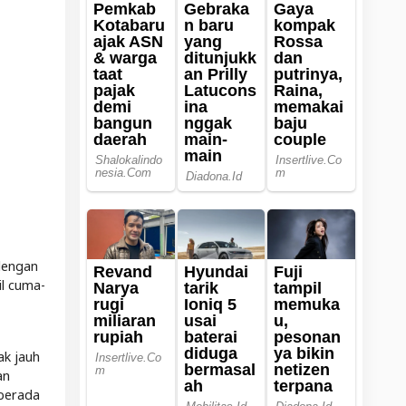
dengan
il cuma-
ak jauh
an
berada