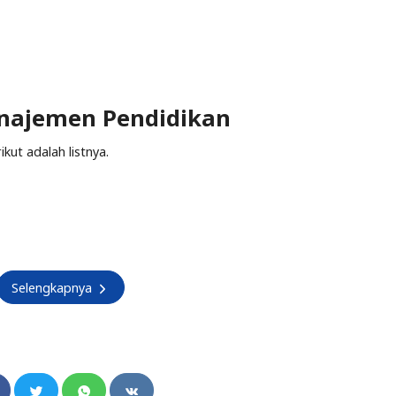
najemen Pendidikan
kut adalah listnya.
Selengkapnya