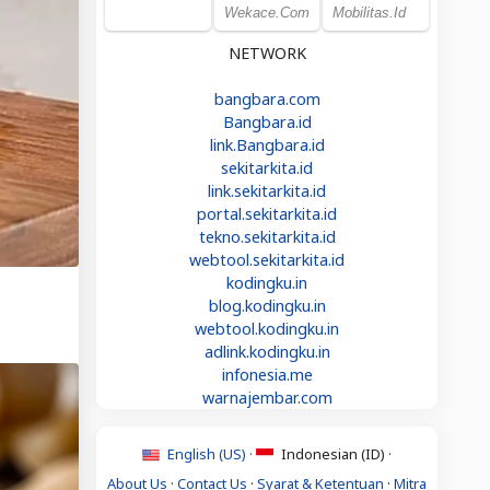
NETWORK
bangbara.com
Bangbara.id
link.Bangbara.id
sekitarkita.id
link.sekitarkita.id
portal.sekitarkita.id
tekno.sekitarkita.id
webtool.sekitarkita.id
kodingku.in
blog.kodingku.in
webtool.kodingku.in
adlink.kodingku.in
infonesia.me
warnajembar.com
English (US) ·
Indonesian (ID) ·
About Us
·
Contact Us
·
Syarat & Ketentuan
·
Mitra