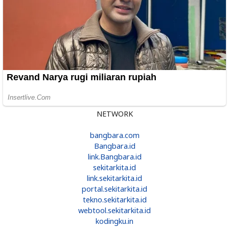
NETWORK
bangbara.com
Bangbara.id
link.Bangbara.id
sekitarkita.id
link.sekitarkita.id
portal.sekitarkita.id
tekno.sekitarkita.id
webtool.sekitarkita.id
kodingku.in