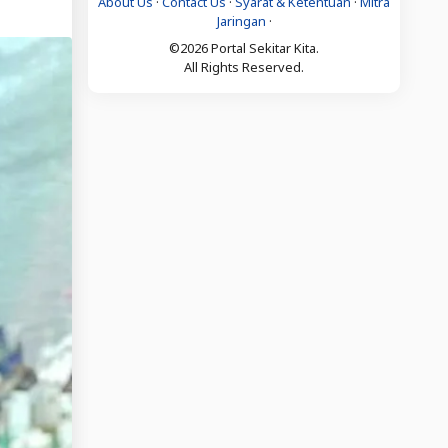
About Us
·
Contact Us
·
Syarat & Ketentuan
·
Mitra
Jaringan
·
©2026 Portal Sekitar Kita.
All Rights Reserved.