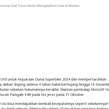
annone Saat Turun Motor Mengalahkan Data di Monitor
p Ottl untuk Kejuaraan Dunia Superbike 2024 dan mempertaruhkan
akibat doping selama 4 tahun bakal berhujung hingga 16 Desemb
h 2 bulan sebelum hukumannya berakhir. Mantan pembalap MotoGP it
cati Panigale V4R pada tes Jerez pada 31 Oktober.
 itu bisa mendapatkan kembali kecepatannya seperti sebelumnya?
, itu tidak relevan. “Menurutku dalam 20 lap di hari pertama Andrea