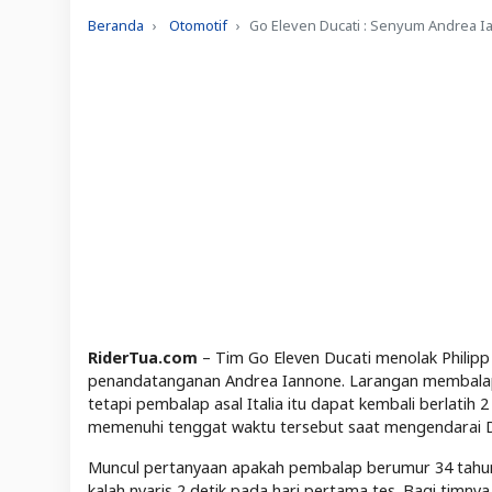
Beranda
Otomotif
Go Eleven Ducati : Senyum Andrea I
RiderTua.com
– Tim Go Eleven Ducati menolak Philip
penandatanganan Andrea Iannone. Larangan membalap 
tetapi pembalap asal Italia itu dapat kembali berlati
memenuhi tenggat waktu tersebut saat mengendarai Du
Muncul pertanyaan apakah pembalap berumur 34 tahun
kalah nyaris 2 detik pada hari pertama tes. Bagi timnya