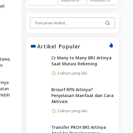
gat
Artikel Populer
Cr Many to Many BRI Artinya
rtawa,
Saat Mutasi Rekening
an
2 tahun yang lalu
annya
tatan
Brisurf RFN Artinya?
lebih
Penjelasan Manfaat dan Cara
Aktivasi
2 tahun yang lalu
Transfer PRCH BRI Artinya