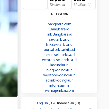
NETWORK
bangbara.com
Bangbara.id
link.Bangbara.id
sekitarkita.id
link.sekitarkita.id
portal.sekitarkita.id
tekno.sekitarkita.id
webtool.sekitarkita.id
kodingku.in
blog.kodingku.in
webtool.kodingku.in
adlink.kodingku.in
infonesia.me
warnajembar.com
English (US) ·
Indonesian (ID) ·