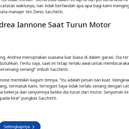
catatan waktunya, nan tidak berfaedah apa-apa bagi kami mengin
” kata manajer tim Denis Sacchetti.
ndrea Iannone Saat Turun Motor
g. Andrea menciptakan suasana luar biasa di dalam garasi. Dia te
butuhkan. Tentu saja, saat ini tetap terlalu awal untuk membicarak
bersenang-senang!” imbuh Sacchetti.
, Iannone membikin kagum timnya. “Itu adalah pesan nan kuat. Keingin
g, termasuk kami, tertegun! Saya tidak terlalu senang dengan ca
 bekerja dan senyumnya ketika dia turun dari motor. Senyuman ini 
pada kita!” pungkas Sacchetti.
Selengkapnya