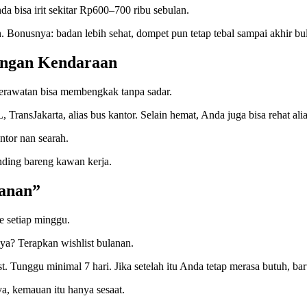
da bisa irit sekitar Rp600–700 ribu sebulan.
n. Bonusnya: badan lebih sehat, dompet pun tetap tebal sampai akhir bu
ungan Kendaraan
 perawatan bisa membengkak tanpa sadar.
nsJakarta, alias bus kantor. Selain hemat, Anda juga bisa rehat alia
ntor nan searah.
nding bareng kawan kerja.
lanan”
e setiap minggu.
inya? Terapkan wishlist bulanan.
t. Tunggu minimal 7 hari. Jika setelah itu Anda tetap merasa butuh, bar
a, kemauan itu hanya sesaat.