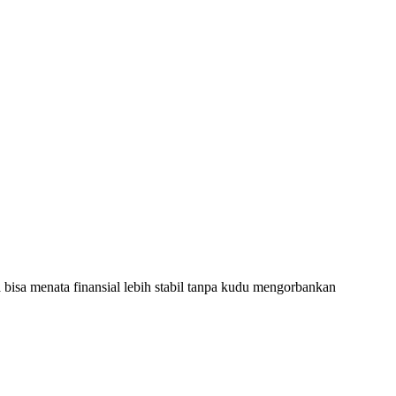
a bisa menata finansial lebih stabil tanpa kudu mengorbankan