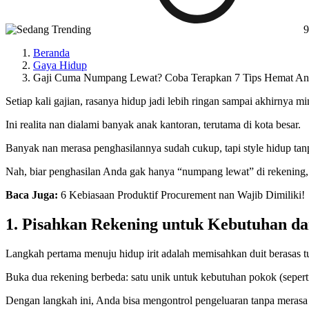
9
Beranda
Gaya Hidup
Gaji Cuma Numpang Lewat? Coba Terapkan 7 Tips Hemat Ana
Setiap kali gajian, rasanya hidup jadi lebih ringan sampai akhirnya m
Ini realita nan dialami banyak anak kantoran, terutama di kota besar.
Banyak nan merasa penghasilannya sudah cukup, tapi style hidup tanpa
Nah, biar penghasilan Anda gak hanya “numpang lewat” di rekening, And
Baca Juga:
6 Kebiasaan Produktif Procurement nan Wajib Dimiliki!
1. Pisahkan Rekening untuk Kebutuhan d
Langkah pertama menuju hidup irit adalah memisahkan duit berasas 
Buka dua rekening berbeda: satu unik untuk kebutuhan pokok (seperti 
Dengan langkah ini, Anda bisa mengontrol pengeluaran tanpa merasa “