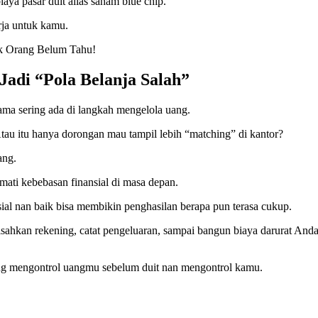
iaya pasar duit alias saham blue chip.
rja untuk kamu.
yak Orang Belum Tahu!
Jadi “Pola Belanja Salah”
tama sering ada di langkah mengelola uang.
tau itu hanya dorongan mau tampil lebih “matching” di kantor?
ang.
ati kebebasan finansial di masa depan.
sial nan baik bisa membikin penghasilan berapa pun terasa cukup.
pisahkan rekening, catat pengeluaran, sampai bangun biaya darurat And
ntang mengontrol uangmu sebelum duit nan mengontrol kamu.