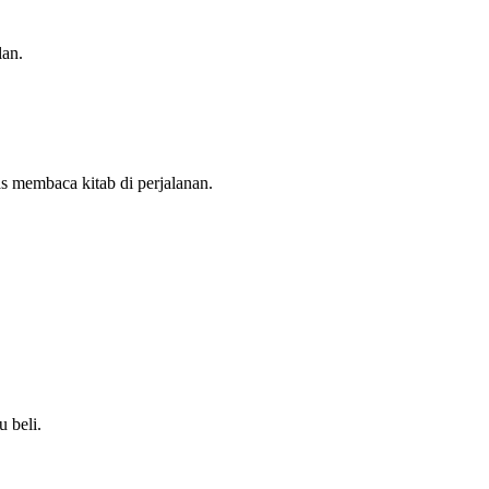
lan.
s membaca kitab di perjalanan.
u beli.