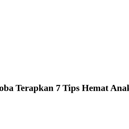
a Terapkan 7 Tips Hemat Anak