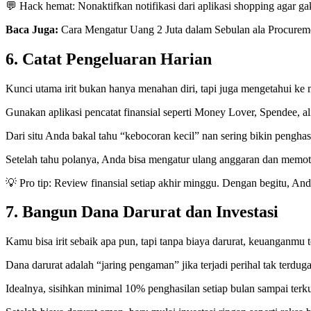
💬 Hack hemat: Nonaktifkan notifikasi dari aplikasi shopping agar ga
Baca Juga:
Cara Mengatur Uang 2 Juta dalam Sebulan ala Procurem
6. Catat Pengeluaran Harian
Kunci utama irit bukan hanya menahan diri, tapi juga mengetahui ke
Gunakan aplikasi pencatat finansial seperti Money Lover, Spendee, al
Dari situ Anda bakal tahu “kebocoran kecil” nan sering bikin penghasi
Setelah tahu polanya, Anda bisa mengatur ulang anggaran dan memoto
💡 Pro tip: Review finansial setiap akhir minggu. Dengan begitu, And
7. Bangun Dana Darurat dan Investasi
Kamu bisa irit sebaik apa pun, tapi tanpa biaya darurat, keuanganmu t
Dana darurat adalah “jaring pengaman” jika terjadi perihal tak terdu
Idealnya, sisihkan minimal 10% penghasilan setiap bulan sampai terk