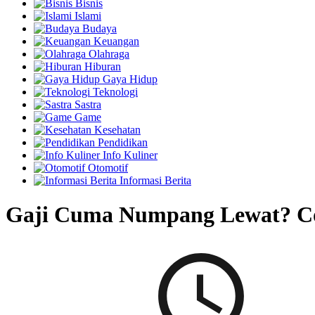
Bisnis
Islami
Budaya
Keuangan
Olahraga
Hiburan
Gaya Hidup
Teknologi
Sastra
Game
Kesehatan
Pendidikan
Info Kuliner
Otomotif
Informasi Berita
Gaji Cuma Numpang Lewat? Cob