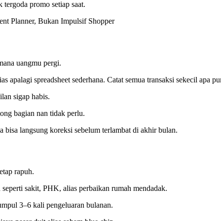
k tergoda promo setiap saat.
ent Planner, Bukan Impulsif Shopper
 mana uangmu pergi.
ias apalagi spreadsheet sederhana. Catat semua transaksi sekecil apa p
lan sigap habis.
ng bagian nan tidak perlu.
a bisa langsung koreksi sebelum terlambat di akhir bulan.
etap rapuh.
ga seperti sakit, PHK, alias perbaikan rumah mendadak.
umpul 3–6 kali pengeluaran bulanan.