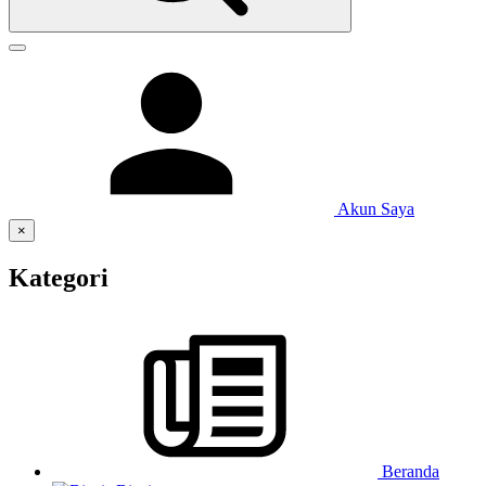
Akun Saya
×
Kategori
Beranda