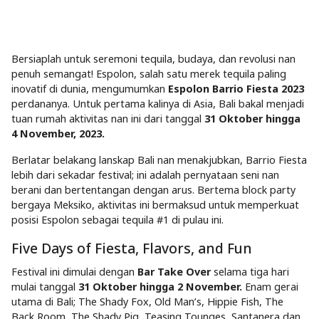
Bersiaplah untuk seremoni tequila, budaya, dan revolusi nan
penuh semangat! Espolon, salah satu merek tequila paling
inovatif di dunia, mengumumkan
Espolon Barrio Fiesta 2023
perdananya. Untuk pertama kalinya di Asia, Bali bakal menjadi
tuan rumah aktivitas nan ini dari tanggal
31 Oktober hingga
4 November, 2023.
Berlatar belakang lanskap Bali nan menakjubkan, Barrio Fiesta
lebih dari sekadar festival; ini adalah pernyataan seni nan
berani dan bertentangan dengan arus. Bertema block party
bergaya Meksiko, aktivitas ini bermaksud untuk memperkuat
posisi Espolon sebagai tequila #1 di pulau ini.
Five Days of Fiesta, Flavors, and Fun
Festival ini dimulai dengan
Bar Take Over
selama tiga hari
mulai tanggal
31 Oktober hingga 2 November.
Enam gerai
utama di Bali; The Shady Fox, Old Man’s, Hippie Fish, The
Back Room, The Shady Pig, Teasing Tounges, Santanera dan