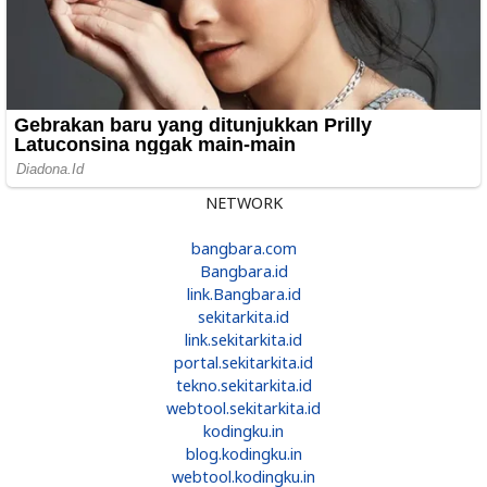
NETWORK
bangbara.com
Bangbara.id
link.Bangbara.id
sekitarkita.id
link.sekitarkita.id
portal.sekitarkita.id
tekno.sekitarkita.id
webtool.sekitarkita.id
kodingku.in
blog.kodingku.in
webtool.kodingku.in