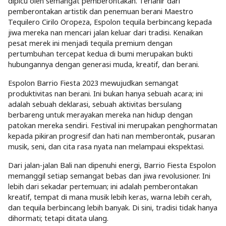
dipicu oleh semangat pemberontakan. Terlahir dari
pemberontakan artistik dan penemuan berani Maestro
Tequilero Cirilo Oropeza, Espolon tequila berbincang kepada
jiwa mereka nan mencari jalan keluar dari tradisi. Kenaikan
pesat merek ini menjadi tequila premium dengan
pertumbuhan tercepat kedua di bumi merupakan bukti
hubungannya dengan generasi muda, kreatif, dan berani.
Espolon Barrio Fiesta 2023 mewujudkan semangat
produktivitas nan berani. Ini bukan hanya sebuah acara; ini
adalah sebuah deklarasi, sebuah aktivitas bersulang
berbareng untuk merayakan mereka nan hidup dengan
patokan mereka sendiri. Festival ini merupakan penghormatan
kepada pikiran progresif dan hati nan memberontak, pusaran
musik, seni, dan cita rasa nyata nan melampaui ekspektasi.
Dari jalan-jalan Bali nan dipenuhi energi, Barrio Fiesta Espolon
memanggil setiap semangat bebas dan jiwa revolusioner. Ini
lebih dari sekadar pertemuan; ini adalah pemberontakan
kreatif, tempat di mana musik lebih keras, warna lebih cerah,
dan tequila berbincang lebih banyak. Di sini, tradisi tidak hanya
dihormati; tetapi ditata ulang.