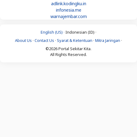
adlink.kodingku.in
infonesia.me
warnajembar.com
English (US) ·
Indonesian (ID) ·
About Us
·
Contact Us
·
Syarat & Ketentuan
·
Mitra Jaringan
·
©2026 Portal Sekitar Kita.
All Rights Reserved.