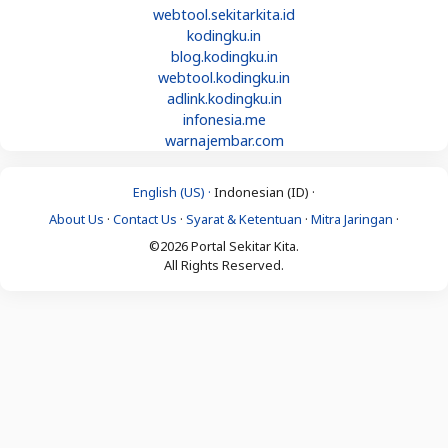
webtool.sekitarkita.id
kodingku.in
blog.kodingku.in
webtool.kodingku.in
adlink.kodingku.in
infonesia.me
warnajembar.com
English (US) ·
Indonesian (ID) ·
About Us
·
Contact Us
·
Syarat & Ketentuan
·
Mitra Jaringan
·
©2026 Portal Sekitar Kita.
All Rights Reserved.