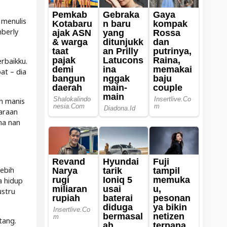
 menulis
mberly
rbaikku.
at – dia
n manis
araan
na nan
lebih
a hidup
ustru
tang.