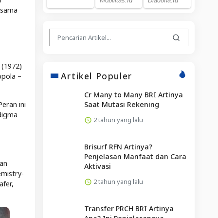
a sama
 (1972)
Artikel Populer
ppola –
Cr Many to Many BRI Artinya
Saat Mutasi Rekening
eran ini
digma
2 tahun yang lalu
Brisurf RFN Artinya?
Penjelasan Manfaat dan Cara
aan
Aktivasi
emistry-
2 tahun yang lalu
afer,
Transfer PRCH BRI Artinya