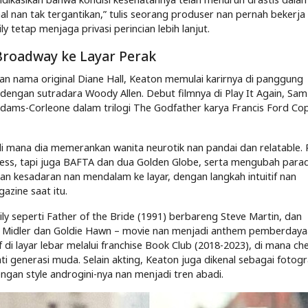
nal nan tak tergantikan,” tulis seorang produser nan pernah bekerj
y tetap menjaga privasi perincian lebih lanjut.
Broadway ke Layar Perak
ngan nama original Diane Hall, Keaton memulai karirnya di panggung
dengan sutradara Woody Allen. Debut filmnya di Play It Again, Sam
 Adams-Corleone dalam trilogi The Godfather karya Francis Ford Co
i mana dia memerankan wanita neurotik nan pandai dan relatable. P
ess, tapi juga BAFTA dan dua Golden Globe, serta mengubah para
 kesadaran nan mendalam ke layar, dengan langkah intuitif nan
azine saat itu.
ily seperti Father of the Bride (1991) berbareng Steve Martin, dan
te Midler dan Goldie Hawn – movie nan menjadi anthem pemberday
if di layar lebar melalui franchise Book Club (2018-2023), di mana ch
 generasi muda. Selain akting, Keaton juga dikenal sebagai fotogr
engan style androgini-nya nan menjadi tren abadi.