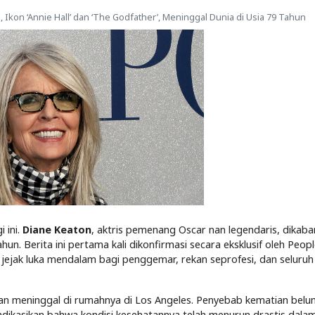
 Ikon ‘Annie Hall’ dan ‘The Godfather’, Meninggal Dunia di Usia 79 Tahun
 ini.
Diane Keaton
, aktris pemenang Oscar nan legendaris, dikaba
n. Berita ini pertama kali dikonfirmasi secara eksklusif oleh People
jejak luka mendalam bagi penggemar, rekan seprofesi, dan seluruh 
an meninggal di rumahnya di Los Angeles. Penyebab kematian belu
dikasikan bahwa kondisi kesehatannya telah menurun drastis dala