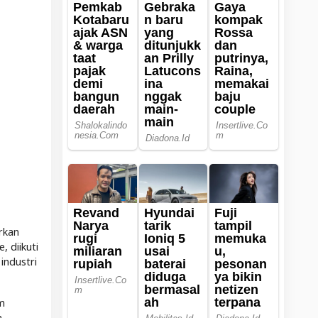
rkan
, diikuti
industri
m
m