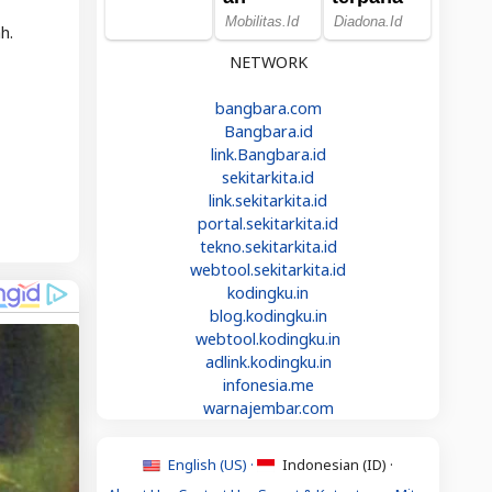
h.
NETWORK
bangbara.com
Bangbara.id
link.Bangbara.id
sekitarkita.id
link.sekitarkita.id
portal.sekitarkita.id
tekno.sekitarkita.id
webtool.sekitarkita.id
kodingku.in
blog.kodingku.in
webtool.kodingku.in
adlink.kodingku.in
infonesia.me
warnajembar.com
English (US) ·
Indonesian (ID) ·