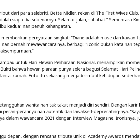
 dari para selebriti. Bette Midler, rekan di The First Wives Club,
 adalah siapa dia sebenarnya. Selamat jalan, sahabat.” Sementara Ki
 “ibu kedua” nan penuh kehangatan.
 memberikan pernyataan singkat: “Diane adalah muse dan kawan te
e, nan pernah mewawancarainya, berbagi: “Iconic bukan kata nan tep
idaksempurnaan.”
il lampau untuk Hari Hewan Peliharaan Nasional, menampilkan mome
Bukti bahwa hewan piaraan punya selera bagus! Selamat Hari Pelih
 lantai rumah. Foto itu sekarang menjadi simbol kehidupan sederha
etangguhan wanita nan tak takut menjadi diri sendiri. Dengan karir 
ui peran-perannya nan autentik dan lawakself-deprecating-nya. “Say
tanya dalam wawancara 2021 dengan Interview Magazine. Ironisnya, j
gu depan, dengan rencana tribute unik di Academy Awards menda