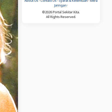
About Us
·
Contact Us
·
Syarat & Ketentuan
·
Mitra
Jaringan
·
©2026 Portal Sekitar Kita.
All Rights Reserved.