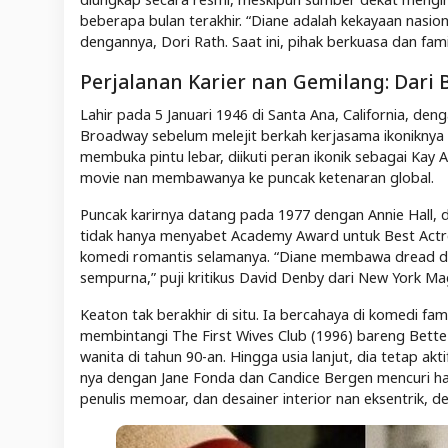
beberapa bulan terakhir. “Diane adalah kekayaan nasio
dengannya, Dori Rath. Saat ini, pihak berkuasa dan famil
Perjalanan Karier nan Gemilang: Dari 
Lahir pada 5 Januari 1946 di Santa Ana, California, de
Broadway sebelum melejit berkah kerjasama ikoniknya 
membuka pintu lebar, diikuti peran ikonik sebagai Kay
movie nan membawanya ke puncak ketenaran global.
Puncak karirnya datang pada 1977 dengan Annie Hall, d
tidak hanya menyabet Academy Award untuk Best Actr
komedi romantis selamanya. “Diane membawa dread dan
sempurna,” puji kritikus David Denby dari New York Mag
Keaton tak berakhir di situ. Ia bercahaya di komedi fam
membintangi The First Wives Club (1996) bareng Bet
wanita di tahun 90-an. Hingga usia lanjut, dia tetap akt
nya dengan Jane Fonda dan Candice Bergen mencuri hati
penulis memoar, dan desainer interior nan eksentrik, d