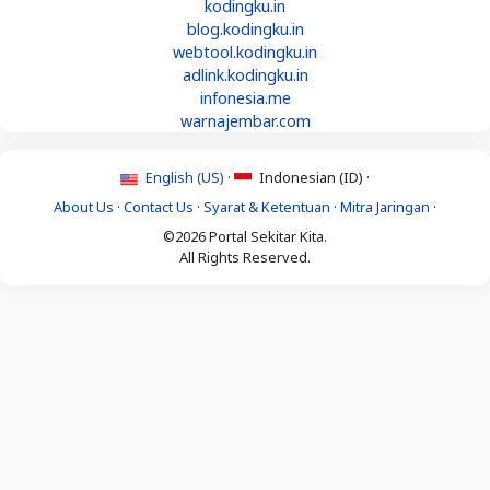
kodingku.in
blog.kodingku.in
webtool.kodingku.in
adlink.kodingku.in
infonesia.me
warnajembar.com
English (US) ·
Indonesian (ID) ·
About Us
·
Contact Us
·
Syarat & Ketentuan
·
Mitra Jaringan
·
©2026 Portal Sekitar Kita.
All Rights Reserved.