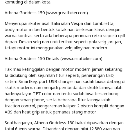
komuting di dalam kota.
Athena Goddess 150 (www.greatbiker.com)
Menyerupai skuter asal Italia ialah Vespa dan Lambretta,
body motor ini berbentuk kotak nan berkesan klasik dengan
warna kontras serta ada beberapa perincian retro seperti grill
depan. Desain velg nan unik terlihat seperti pola velg jari-jari,
tetapi motor ini menggunakan velg alloy nan modern.
Athena Goddess 150 Details (www.greatbiker.com)
Tak mau ketinggalan dengan motor modern jaman sekarang,
Ia didukung oleh sejumlah fitur seperti, penerangan LED,
sistem Smartkey, port USB charger nan sudah biasa datang di
skutik modern. nan menjadi pembeda dari skutik lainnya ialah
hadirnya layar TFT color nan tentu sudah bisa tersambung
dengan smartphone, serta beberapa fitur lainnya ialah
traction control, pengereman kaliper 2 piston komplit dengan
ABS dan heat grip untuk pemanas stang motor.
Soal harganya, Athena Goddess 150 bakal dipasarkan dengan
total 6 jenis warna. Dibanderol dengan nilai 12.580 yuan nan