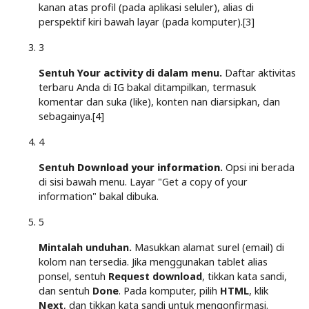
kanan atas profil (pada aplikasi seluler), alias di
perspektif kiri bawah layar (pada komputer).[3]
3
Sentuh
Your activity
di dalam menu.
Daftar aktivitas
terbaru Anda di IG bakal ditampilkan, termasuk
komentar dan suka (like), konten nan diarsipkan, dan
sebagainya.[4]
4
Sentuh
Download your information
.
Opsi ini berada
di sisi bawah menu. Layar "Get a copy of your
information" bakal dibuka.
5
Mintalah unduhan.
Masukkan alamat surel (email) di
kolom nan tersedia. Jika menggunakan tablet alias
ponsel, sentuh
Request download
, tikkan kata sandi,
dan sentuh
Done
. Pada komputer, pilih
HTML
, klik
Next
, dan tikkan kata sandi untuk mengonfirmasi.