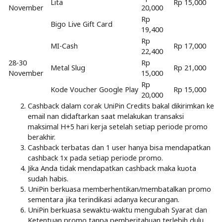
Lita
Rp 15,000
November
20,000
Rp
Bigo Live Gift Card
19,400
Rp
MI-Cash
Rp 17,000
22,400
28-30
Rp
Metal Slug
Rp 21,000
November
15,000
Rp
Kode Voucher Google Play
Rp 15,000
20,000
Cashback dalam corak UniPin Credits bakal dikirimkan ke
email nan didaftarkan saat melakukan transaksi
maksimal H+5 hari kerja setelah setiap periode promo
berakhir.
Cashback terbatas dan 1 user hanya bisa mendapatkan
cashback 1x pada setiap periode promo.
Jika Anda tidak mendapatkan cashback maka kuota
sudah habis.
UniPin berkuasa memberhentikan/membatalkan promo
sementara jika terindikasi adanya kecurangan.
UniPin berkuasa sewaktu-waktu mengubah Syarat dan
Ketentuan promo tanpa pemberitahuan terlebih dulu