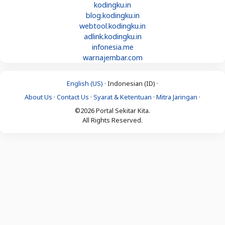
kodingku.in
blog.kodingku.in
webtool.kodingku.in
adlink.kodingku.in
infonesia.me
warnajembar.com
English (US) ·
Indonesian (ID) ·
About Us
·
Contact Us
·
Syarat & Ketentuan
·
Mitra Jaringan
·
©2026 Portal Sekitar Kita.
All Rights Reserved.