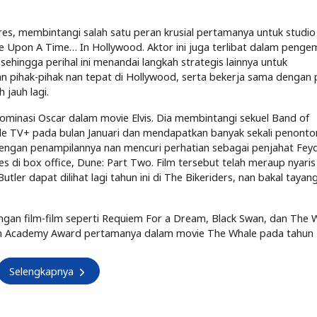
ures, membintangi salah satu peran krusial pertamanya untuk studio
ce Upon A Time… In Hollywood. Aktor ini juga terlibat dalam peng
sehingga perihal ini menandai langkah strategis lainnya untuk
pihak-pihak nan tepat di Hollywood, serta bekerja sama dengan 
jauh lagi.
ominasi Oscar dalam movie Elvis. Dia membintangi sekuel Band of
ple TV+ pada bulan Januari dan mendapatkan banyak sekali penonto
engan penampilannya nan mencuri perhatian sebagai penjahat Fey
di box office, Dune: Part Two. Film tersebut telah meraup nyaris
utler dapat dilihat lagi tahun ini di The Bikeriders, nan bakal tayang
gan film-film seperti Requiem For a Dream, Black Swan, dan The W
aih Academy Award pertamanya dalam movie The Whale pada tahun 
Selengkapnya