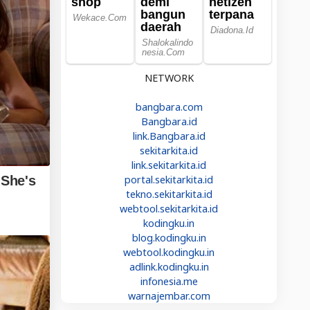
NETWORK
bangbara.com
Bangbara.id
link.Bangbara.id
sekitarkita.id
link.sekitarkita.id
portal.sekitarkita.id
tekno.sekitarkita.id
webtool.sekitarkita.id
kodingku.in
blog.kodingku.in
webtool.kodingku.in
adlink.kodingku.in
infonesia.me
warnajembar.com