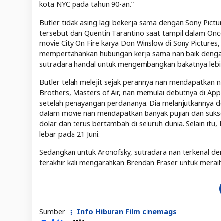
kota NYC pada tahun 90-an.”
Butler tidak asing lagi bekerja sama dengan Sony Pict
tersebut dan Quentin Tarantino saat tampil dalam On
movie City On Fire karya Don Winslow di Sony Pictures, 
mempertahankan hubungan kerja sama nan baik dengan 
sutradara handal untuk mengembangkan bakatnya lebih 
Butler telah melejit sejak perannya nan mendapatkan n
Brothers, Masters of Air, nan memulai debutnya di Ap
setelah penayangan perdananya. Dia melanjutkannya d
dalam movie nan mendapatkan banyak pujian dan sukses 
dolar dan terus bertambah di seluruh dunia. Selain itu, B
lebar pada 21 Juni.
Sedangkan untuk Aronofsky, sutradara nan terkenal den
terakhir kali mengarahkan Brendan Fraser untuk mer
Sumber
Info Hiburan Film cinemags