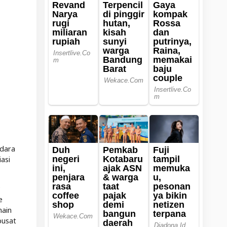
adara
asi
e
main
pusat