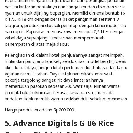
Kepraktisan menjadi nilai jual utama dari perangkat penanak
nasi ini lantaran bentuknya nan sangat mudah disimpan serta
nyaman untuk dijinjing bepergian. Memiliki dimensi bentuk 16
x 17,5 x 18 cm dengan berat paket pengiriman sekitar 1,3
kilogram, produk ini dibekali penutup dengan kunci model klip
nan rapat. Kapasitas memasaknya mencapai 0,6 liter dengan
kabel daya sepanjang 1 meter nan mempermudah
penempatan di atas meja dapur.
Kelengkapan di dalam kotak penjualannya sangat melimpah,
mulai dari panci anti lengket, sendok nasi model berdiri, gelas
ukur, kabel daya, hingga kitab pedoman dua bahasa dan kartu
agunan resmi 1 tahun. Daya listrik nan dikonsumsi saat
bekerja tergolong sangat irit daya lantaran hanya
memerlukan pasokan sebesar 200 watt saja. Pilihan warna
produk bakal dikirimkan berasas kesiapan stok nan ada
andaikan tidak memilih warna terlebih dulu sebelum memesan.
Harga produk ini adalah Rp209.000.
5. Advance Digitals G-06 Rice