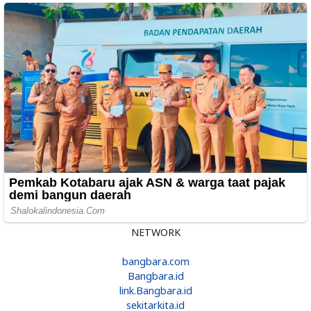
NETWORK
bangbara.com
Bangbara.id
link.Bangbara.id
sekitarkita.id