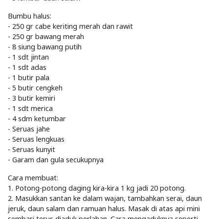
Bumbu halus:
- 250 gr cabe keriting merah dan rawit
- 250 gr bawang merah
- 8 siung bawang putih
- 1 sdt jintan
- 1 sdt adas
- 1 butir pala
- 5 butir cengkeh
- 3 butir kemiri
- 1 sdt merica
- 4 sdm ketumbar
- Seruas jahe
- Seruas lengkuas
- Seruas kunyit
- Garam dan gula secukupnya
Cara membuat:
1. Potong-potong daging kira-kira 1 kg jadi 20 potong.
2. Masukkan santan ke dalam wajan, tambahkan serai, daun
jeruk, daun salam dan ramuan halus. Masak di atas api mini
sembari terus diaduk perlahan. Cara mengaduknya seperti