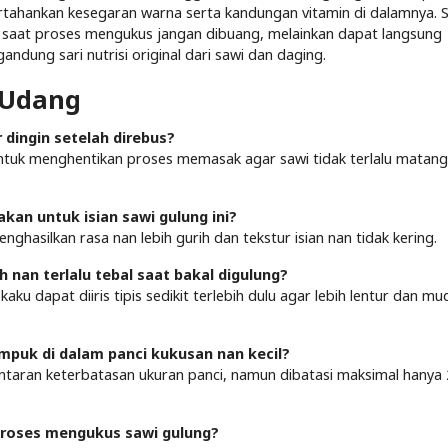
rtahankan kesegaran warna serta kandungan vitamin di dalamnya. Se
ing saat proses mengukus jangan dibuang, melainkan dapat langsung
ndung sari nutrisi original dari sawi dan daging.
 Udang
 dingin setelah direbus?
ntuk menghentikan proses memasak agar sawi tidak terlalu matang
kan untuk isian sawi gulung ini?
nghasilkan rasa nan lebih gurih dan tekstur isian nan tidak kering.
 nan terlalu tebal saat bakal digulung?
ku dapat diiris tipis sedikit terlebih dulu agar lebih lentur dan m
mpuk di dalam panci kukusan nan kecil?
taran keterbatasan ukuran panci, namun dibatasi maksimal hanya 
t proses mengukus sawi gulung?