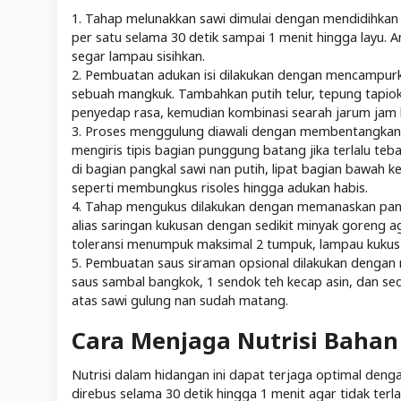
1. Tahap melunakkan sawi dimulai dengan mendidihkan a
per satu selama 30 detik sampai 1 menit hingga layu. A
segar lampau sisihkan.
2. Pembuatan adukan isi dilakukan dengan mencampurk
sebuah mangkuk. Tambahkan putih telur, tepung tapioka
penyedap rasa, kemudian kombinasi searah jarum jam 
3. Proses menggulung diawali dengan membentangkan sa
mengiris tipis bagian punggung batang jika terlalu teb
di bagian pangkal sawi nan putih, lipat bagian bawah ke
seperti membungkus risoles hingga adukan habis.
4. Tahap mengukus dilakukan dengan memanaskan panci
alias saringan kukusan dengan sedikit minyak goreng a
toleransi menumpuk maksimal 2 tumpuk, lampau kukus
5. Pembuatan saus siraman opsional dilakukan dengan
saus sambal bangkok, 1 sendok teh kecap asin, dan sed
atas sawi gulung nan sudah matang.
Cara Menjaga Nutrisi Baha
Nutrisi dalam hidangan ini dapat terjaga optimal den
direbus selama 30 detik hingga 1 menit agar tidak te