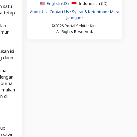
English (US) ·
Indonesian (ID) ·
h satu
About Us
·
Contact Us
·
Syarat & Ketentuan
·
Mitra
ya tetap
Jaringan
·
alam
©2026 Portal Sekitar Kita.
All Rights Reserved.
jamur
kan isi
ng daun
anas
 dengan
mpurna.
k makan
n di
kup
n sawi