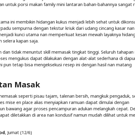
ikan untuk porsi makan family mini lantaran bahan-bahannya sangat 
tama ini membikin hidangan kukus menjadi lebih sehat untuk dikons
erpadu sempurna dengan tekstur kriuk dari udang cincang kasar nan 
 menjadi kunci utama nan memperkuat kesan mewah layaknya hidang
 selera kapan saja.
dan tidak menuntut skill memasak tingkat tinggi. Seluruh tahapan 
oses mengukus dapat dilakukan dengan alat-alat sederhana di dapur
 pun tetap bisa mengeksekusi resep ini dengan hasil nan matang
atan Masak
emasak seperti pisau tajam, talenan bersih, mangkuk pengaduk, s
oses mise en place alias menyiapkan ramuan dapat dimulai dengan
daun bawang agar proses pencampuran adukan melangkah cepat. D
apat diletakkan di area nan kondusif namun mudah dilihat untuk m
ood
, Jumat (12/6)