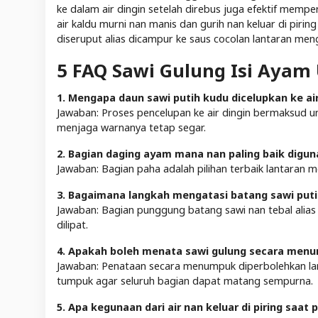
ke dalam air dingin setelah direbus juga efektif mempe
air kaldu murni nan manis dan gurih nan keluar di pir
diseruput alias dicampur ke saus cocolan lantaran menga
5 FAQ Sawi Gulung Isi Ayam
1. Mengapa daun sawi putih kudu dicelupkan ke air
Jawaban: Proses pencelupan ke air dingin bermaksud u
menjaga warnanya tetap segar.
2. Bagian daging ayam mana nan paling baik diguna
Jawaban: Bagian paha adalah pilihan terbaik lantaran me
3. Bagaimana langkah mengatasi batang sawi putih
Jawaban: Bagian punggung batang sawi nan tebal alias ka
dilipat.
4. Apakah boleh menata sawi gulung secara menu
Jawaban: Penataan secara menumpuk diperbolehkan lan
tumpuk agar seluruh bagian dapat matang sempurna.
5. Apa kegunaan dari air nan keluar di piring saa