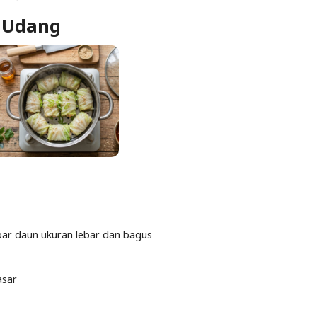
m Udang
mbar daun ukuran lebar dan bagus
asar