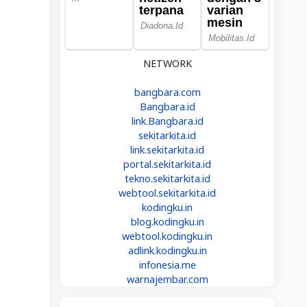
NETWORK
bangbara.com
Bangbara.id
link.Bangbara.id
sekitarkita.id
link.sekitarkita.id
portal.sekitarkita.id
tekno.sekitarkita.id
webtool.sekitarkita.id
kodingku.in
blog.kodingku.in
webtool.kodingku.in
adlink.kodingku.in
infonesia.me
warnajembar.com