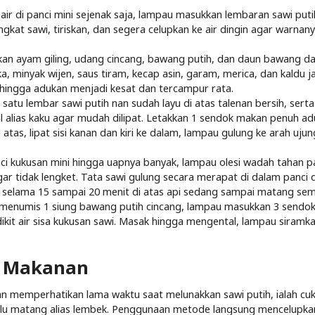
ir di panci mini sejenak saja, lampau masukkan lembaran sawi puti
ngkat sawi, tiriskan, dan segera celupkan ke air dingin agar warnan
an ayam giling, udang cincang, bawang putih, dan daun bawang d
, minyak wijen, saus tiram, kecap asin, garam, merica, dan kaldu 
hingga adukan menjadi kesat dan tercampur rata.
tu lembar sawi putih nan sudah layu di atas talenan bersih, serta
al alias kaku agar mudah dilipat. Letakkan 1 sendok makan penuh adu
 atas, lipat sisi kanan dan kiri ke dalam, lampau gulung ke arah uju
 kukusan mini hingga uapnya banyak, lampau olesi wadah tahan p
gar tidak lengket. Tata sawi gulung secara merapat di dalam panci
 selama 15 sampai 20 menit di atas api sedang sampai matang se
 menumis 1 siung bawang putih cincang, lampau masukkan 3 sendo
ikit air sisa kukusan sawi. Masak hingga mengental, lampau siramka
n Makanan
gan memperhatikan lama waktu saat melunakkan sawi putih, ialah cu
rlalu matang alias lembek. Penggunaan metode langsung mencelupka