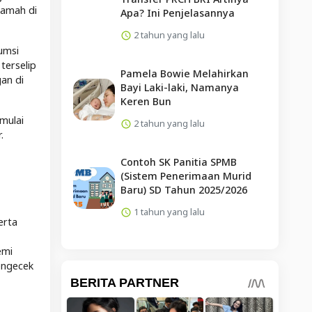
ramah di
Apa? Ini Penjelasannya
2 tahun yang lalu
umsi
terselip
Pamela Bowie Melahirkan
an di
Bayi Laki-laki, Namanya
Keren Bun
mulai
2 tahun yang lalu
.
Contoh SK Panitia SPMB
(Sistem Penerimaan Murid
Baru) SD Tahun 2025/2026
1 tahun yang lalu
erta
emi
engecek