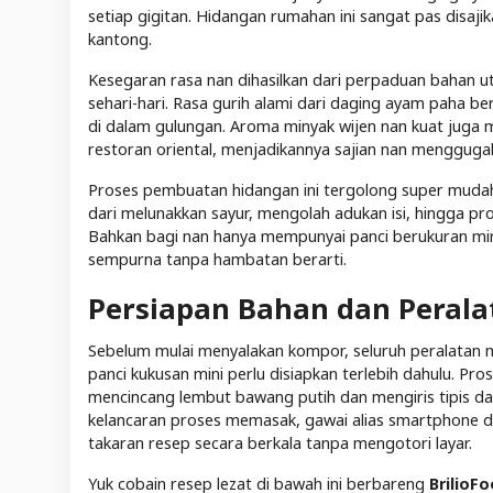
setiap gigitan. Hidangan rumahan ini sangat pas disaj
kantong.
Kesegaran rasa nan dihasilkan dari perpaduan bahan u
sehari-hari. Rasa gurih alami dari daging ayam paha b
di dalam gulungan. Aroma minyak wijen nan kuat juga
restoran oriental, menjadikannya sajian nan menggugah
Proses pembuatan hidangan ini tergolong super mudah 
dari melunakkan sayur, mengolah adukan isi, hingga pr
Bahkan bagi nan hanya mempunyai panci berukuran mini
sempurna tanpa hambatan berarti.
Persiapan Bahan dan Peral
Sebelum mulai menyalakan kompor, seluruh peralatan m
panci kukusan mini perlu disiapkan terlebih dahulu. Pr
mencincang lembut bawang putih dan mengiris tipis 
kelancaran proses memasak, gawai alias smartphone d
takaran resep secara berkala tanpa mengotori layar.
Yuk cobain resep lezat di bawah ini berbareng
BrilioF