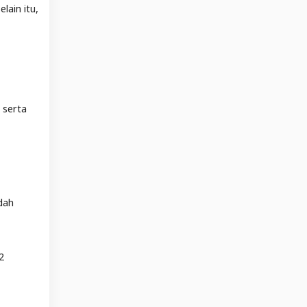
lain itu,
 serta
udah
2