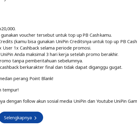
p20,000.
an gunakan voucher tersebut untuk top up PB Cash kamu.
edits (kamu bisa gunakan UniPin Creditsnya untuk top up PB Cash 
1x User 1x Cashback selama periode promosi.
UniPin Anda maksimal 3 hari kerja setelah promo berakhir.
promo tanpa pemberitahuan sebelumnya.
ashback berkarakter final dan tidak dapat diganggu gugat.
 medan perang Point Blank!
n tempur!
a dengan follow akun sosial media UniPin dan Youtube UniPin Gam
Selengkapnya