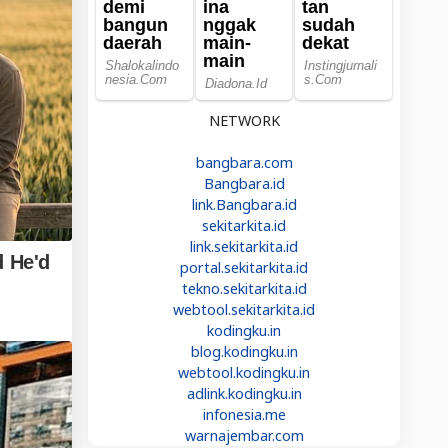
NETWORK
bangbara.com
Bangbara.id
link.Bangbara.id
sekitarkita.id
link.sekitarkita.id
portal.sekitarkita.id
tekno.sekitarkita.id
webtool.sekitarkita.id
kodingku.in
blog.kodingku.in
webtool.kodingku.in
adlink.kodingku.in
infonesia.me
warnajembar.com