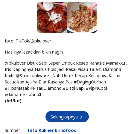
foto: TikTok/@pkulover
Hasilnya lezat dan bikin nagih.
@pkulover Bistik Sapi Super Empuk Resep Rahasia Mamakku .
Iris Dagingnya Harus tipis Jadi Pakai Pisau Tajam Diamond
Knife @Steincookware . Nah Untuk Kecap Kecapnya Kalian
Sesuaikan Aja Ya Biar Rasanya Pas #DagingQurban
#TipsMasak #PisauDiamond #BistikSapi #PipinCook
edamame - bbno$
(brl/lut)
Selengkapnya
Sumber
Info Kuliner briliofood