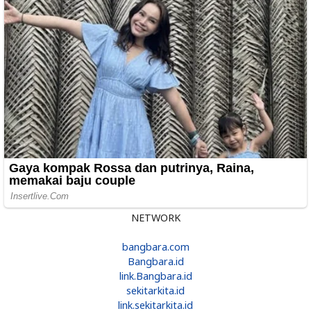
NETWORK
bangbara.com
Bangbara.id
link.Bangbara.id
sekitarkita.id
link.sekitarkita.id