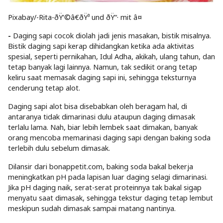
Pixabay/-Rita-ðŸ‘©â€ðŸ³ und ðŸ“· mit â¤
-
Daging sapi cocok diolah jadi jenis masakan, bistik misalnya.
Bistik daging sapi kerap dihidangkan ketika ada aktivitas
spesial, seperti pernikahan, Idul Adha, akikah, ulang tahun, dan
tetap banyak lagi lainnya. Namun, tak sedikit orang tetap
keliru saat memasak daging sapi ini, sehingga teksturnya
cenderung tetap alot.
Daging sapi alot bisa disebabkan oleh beragam hal, di
antaranya tidak dimarinasi dulu ataupun daging dimasak
terlalu lama. Nah, biar lebih lembek saat dimakan, banyak
orang mencoba memarinasi daging sapi dengan baking soda
terlebih dulu sebelum dimasak.
Dilansir dari bonappetit.com, baking soda bakal bekerja
meningkatkan pH pada lapisan luar daging selagi dimarinasi.
Jika pH daging naik, serat-serat proteinnya tak bakal sigap
menyatu saat dimasak, sehingga tekstur daging tetap lembut
meskipun sudah dimasak sampai matang nantinya.